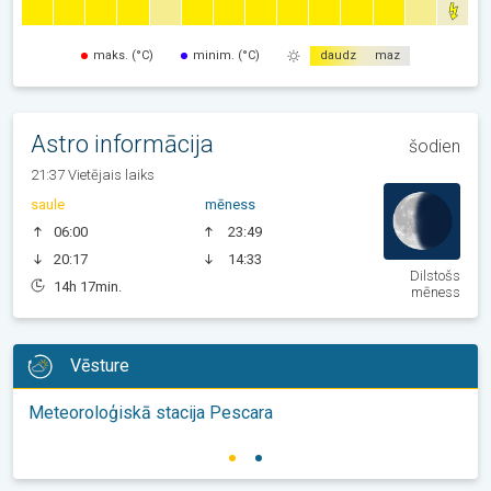
maks. (°C)
minim. (°C)
daudz
maz
Astro informācija
šodien
21:37 Vietējais laiks
saule
mēness
06:00
23:49
20:17
14:33
Dilstošs
14h 17min.
mēness
Vēsture
Meteoroloģiskā stacija Pescara