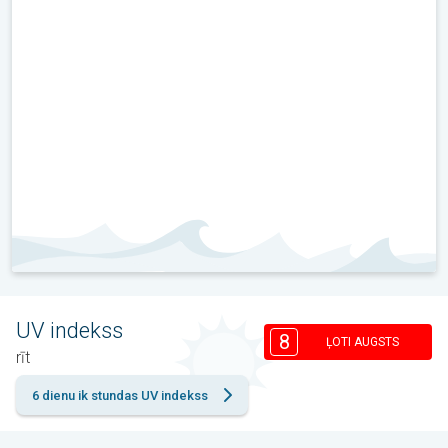
UV indekss
8
ĻOTI AUGSTS
rīt
6 dienu ik stundas UV indekss