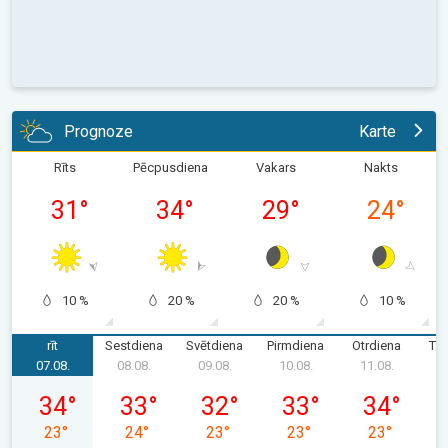
Prognoze
Karte
Rīts
Pēcpusdiena
Vakars
Nakts
31
°
34
°
29
°
24
°
10 %
20 %
20 %
10 %
rīt
Sestdiena
Svētdiena
Pirmdiena
Otrdiena
Tre
07.08.
08.08.
09.08.
10.08.
11.08.
1
piektdiena, 07.08.
sestdiena, 08.08.
svētdiena, 09.08.
pirmdiena, 10.08.
otrdiena, 11.
34
°
33
°
32
°
33
°
34
°
23
°
24
°
23
°
23
°
23
°