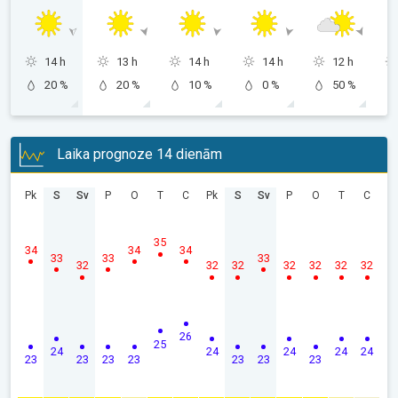
14 h
13 h
14 h
14 h
12 h
20 %
20 %
10 %
0 %
50 %
Laika prognoze 14 dienām
Pk
S
Sv
P
O
T
C
Pk
S
Sv
P
O
T
C
35
34
34
34
33
33
33
32
32
32
32
32
32
32
26
25
24
24
24
24
24
23
23
23
23
23
23
23