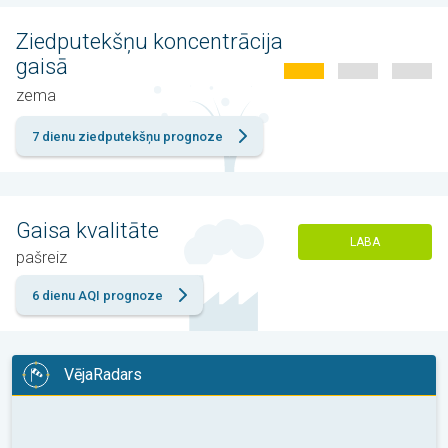
Ziedputekšņu koncentrācija
gaisā
zema
7 dienu ziedputekšņu prognoze
Gaisa kvalitāte
LABA
pašreiz
6 dienu AQI prognoze
VējaRadars