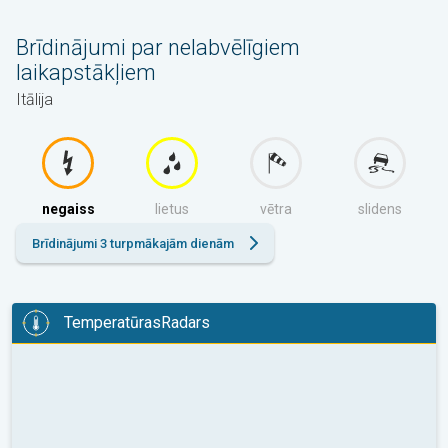
rīt
Brīdinājumi par nelabvēlīgiem
laikapstākļiem
Itālija
negaiss
lietus
vētra
slidens
Brīdinājumi 3 turpmākajām dienām
TemperatūrasRadars