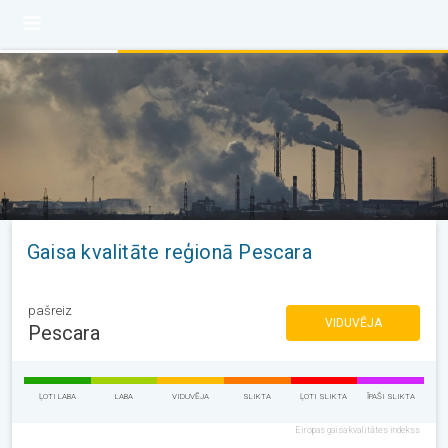
Gaisa kvalitāte reģionā Pescara
pašreiz
VIDUVĒJA
Pescara
ĻOTI LABA
LABA
VIDUVĒJA
SLIKTA
ĻOTI SLIKTA
ĪPAŠI SLIKTA
Eiropas gaisa kvalitātes indekss