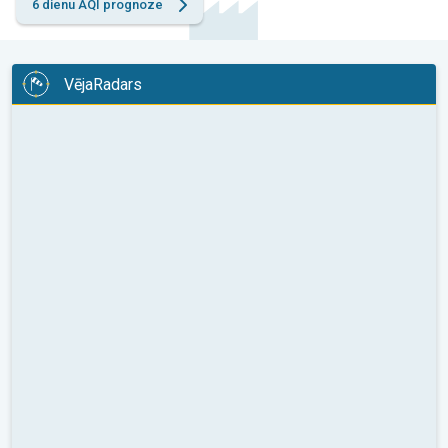
6 dienu AQI prognoze
VējaRadars