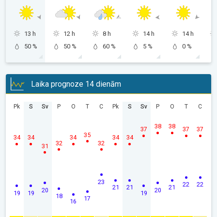
13 h
12 h
8 h
14 h
14 h
50 %
50 %
60 %
5 %
0 %
Laika prognoze 14 dienām
Pk
S
Sv
P
O
T
C
Pk
S
Sv
P
O
T
C
38
38
37
37
37
35
34
34
34
34
34
32
32
31
23
22
22
21
21
21
20
20
19
19
19
18
17
16