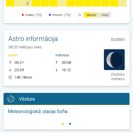
maks. (°C)
minim. (°C)
daudz
maz
Astro informācija
šodien
08:20 Vietējais laiks
saule
mēness
06:21
00:08
20:39
16:12
Dilstošs
14h 18min.
mēness
Vēsture
Meteoroloģiskā stacija Sofia