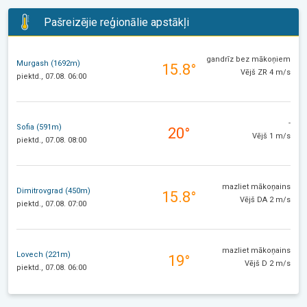
Pašreizējie reģionālie apstākļi
gandrīz bez mākoņiem
Murgash (1692m)
15.8°
Vējš ZR 4 m/s
piektd., 07.08. 06:00
-
Sofia (591m)
20°
Vējš 1 m/s
piektd., 07.08. 08:00
mazliet mākoņains
Dimitrovgrad (450m)
15.8°
Vējš DA 2 m/s
piektd., 07.08. 07:00
mazliet mākoņains
Lovech (221m)
19°
Vējš D 2 m/s
piektd., 07.08. 06:00