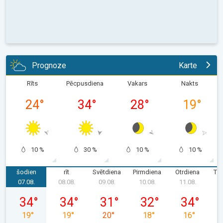
Prognoze
Karte
Rīts
Pēcpusdiena
Vakars
Nakts
24
°
34
°
28
°
19
°
10 %
30 %
10 %
10 %
šodien
rīt
Svētdiena
Pirmdiena
Otrdiena
Tre
07.08.
08.08.
09.08.
10.08.
11.08.
1
piektdiena, 07.08.
sestdiena, 08.08.
svētdiena, 09.08.
pirmdiena, 10.08.
otrdiena, 11.
34
°
34
°
31
°
32
°
34
°
19
°
19
°
20
°
18
°
16
°