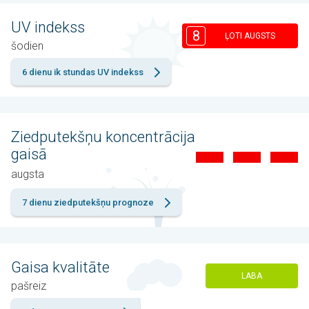
UV indekss
8
ĻOTI AUGSTS
šodien
6 dienu ik stundas UV indekss
Ziedputekšņu koncentrācija
gaisā
augsta
7 dienu ziedputekšņu prognoze
Gaisa kvalitāte
LABA
pašreiz