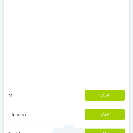
rīt
LABA
Otrdiena
LABA