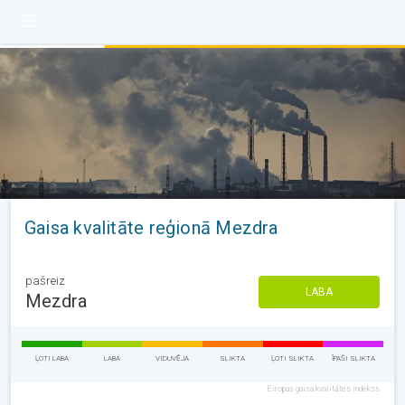
Gaisa kvalitāte reģionā Mezdra
pašreiz
LABA
Mezdra
ĻOTI LABA
LABA
VIDUVĒJA
SLIKTA
ĻOTI SLIKTA
ĪPAŠI SLIKTA
Eiropas gaisa kvalitātes indekss