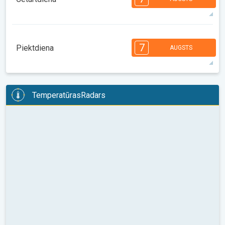
08:00
10:00
12:00
14:00
16:00
18:00
36°
12 h
06:32
20:32
maks.
7
7
7
6
6
4
4
3
3
2
2
7
Piektdiena
AUGSTS
08:00
10:00
12:00
14:00
16:00
18:00
33°
10 h
06:33
20:30
maks.
7
7
6
6
6
4
4
3
3
2
1
TemperatūrasRadars
08:00
10:00
12:00
14:00
16:00
18:00
32°
12 h
06:34
20:29
maks.