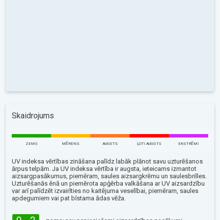
Skaidrojums
ZEMS
MĒRENS
AUGSTS
ĻOTI AUGSTS
EKSTRĒMI
UV indeksa vērtības zināšana palīdz labāk plānot savu uzturēšanos
ārpus telpām. Ja UV indeksa vērtība ir augsta, ieteicams izmantot
aizsargpasākumus, piemēram, saules aizsargkrēmu un saulesbrilles.
Uzturēšanās ēnā un piemērota apģērba valkāšana ar UV aizsardzību
var arī palīdzēt izvairīties no kaitējuma veselībai, piemēram, saules
apdegumiem vai pat bīstama ādas vēža.