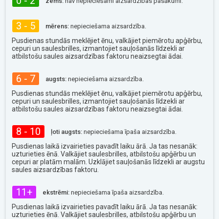
0 - 2
zems:
nav nepieciešami aizsardzības pasākumi.
3 - 5
mērens:
nepieciešama aizsardzība.
Pusdienas stundās meklējiet ēnu, valkājiet piemērotu apģērbu,
cepuri un saulesbrilles, izmantojiet sauļošanās līdzekli ar
atbilstošu saules aizsardzības faktoru neaizsegtai ādai.
6 - 7
augsts:
nepieciešama aizsardzība.
Pusdienas stundās meklējiet ēnu, valkājiet piemērotu apģērbu,
cepuri un saulesbrilles, izmantojiet sauļošanās līdzekli ar
atbilstošu saules aizsardzības faktoru neaizsegtai ādai.
8 - 10
ļoti augsts:
nepieciešama īpaša aizsardzība.
Pusdienas laikā izvairieties pavadīt laiku ārā. Ja tas nesanāk:
uzturieties ēnā. Valkājiet saulesbrilles, atbilstošu apģērbu un
cepuri ar platām malām. Uzklājiet sauļošanās līdzekli ar augstu
saules aizsardzības faktoru.
11+
ekstrēmi:
nepieciešama īpaša aizsardzība.
Pusdienas laikā izvairieties pavadīt laiku ārā. Ja tas nesanāk:
uzturieties ēnā. Valkājiet saulesbrilles, atbilstošu apģērbu un