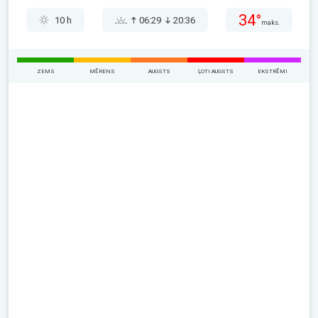
34°
10 h
06:29
20:36
maks.
ZEMS
MĒRENS
AUGSTS
ĻOTI AUGSTS
EKSTRĒMI