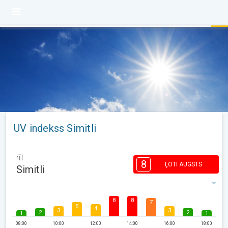
UV indekss Simitli
rīt
8
ĻOTI AUGSTS
Simitli
8
8
7
5
4
3
3
2
2
1
1
08:00
10:00
12:00
14:00
16:00
18:00