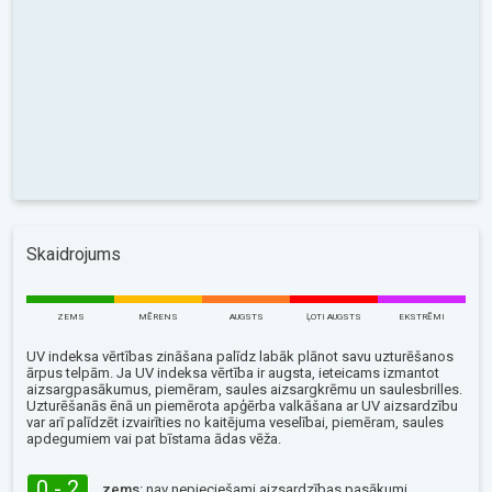
Skaidrojums
ZEMS
MĒRENS
AUGSTS
ĻOTI AUGSTS
EKSTRĒMI
UV indeksa vērtības zināšana palīdz labāk plānot savu uzturēšanos
ārpus telpām. Ja UV indeksa vērtība ir augsta, ieteicams izmantot
aizsargpasākumus, piemēram, saules aizsargkrēmu un saulesbrilles.
Uzturēšanās ēnā un piemērota apģērba valkāšana ar UV aizsardzību
var arī palīdzēt izvairīties no kaitējuma veselībai, piemēram, saules
apdegumiem vai pat bīstama ādas vēža.
0 - 2
zems:
nav nepieciešami aizsardzības pasākumi.