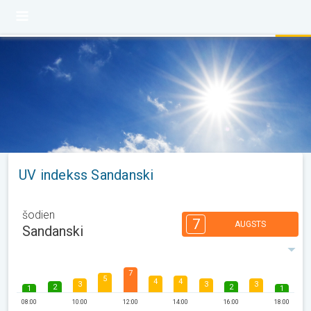
UV indekss Sandanski
šodien
7
AUGSTS
Sandanski
7
5
4
4
3
3
3
2
2
1
1
08:00
10:00
12:00
14:00
16:00
18:00