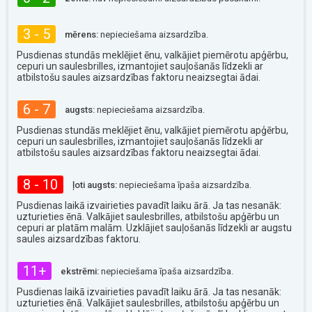
3 - 5
mērens:
nepieciešama aizsardzība.
Pusdienas stundās meklējiet ēnu, valkājiet piemērotu apģērbu,
cepuri un saulesbrilles, izmantojiet sauļošanās līdzekli ar
atbilstošu saules aizsardzības faktoru neaizsegtai ādai.
6 - 7
augsts:
nepieciešama aizsardzība.
Pusdienas stundās meklējiet ēnu, valkājiet piemērotu apģērbu,
cepuri un saulesbrilles, izmantojiet sauļošanās līdzekli ar
atbilstošu saules aizsardzības faktoru neaizsegtai ādai.
8 - 10
ļoti augsts:
nepieciešama īpaša aizsardzība.
Pusdienas laikā izvairieties pavadīt laiku ārā. Ja tas nesanāk:
uzturieties ēnā. Valkājiet saulesbrilles, atbilstošu apģērbu un
cepuri ar platām malām. Uzklājiet sauļošanās līdzekli ar augstu
saules aizsardzības faktoru.
11+
ekstrēmi:
nepieciešama īpaša aizsardzība.
Pusdienas laikā izvairieties pavadīt laiku ārā. Ja tas nesanāk:
uzturieties ēnā. Valkājiet saulesbrilles, atbilstošu apģērbu un