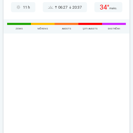
34°
11 h
06:27
20:37
maks.
ZEMS
MĒRENS
AUGSTS
ĻOTI AUGSTS
EKSTRĒMI