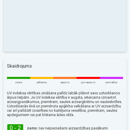
Skaidrojums
ZEMS
MĒRENS
AUGSTS
ĻOTI AUGSTS
EKSTRĒMI
UV indeksa vērtības zināšana palīdz labāk plānot savu uzturēšanos
ārpus telpām. Ja UV indeksa vērtība ir augsta, ieteicams izmantot
aizsargpasākumus, piemēram, saules aizsargkrēmu un saulesbrilles.
Uzturēšanās ēnā un piemērota apģērba valkāšana ar UV aizsardzību
var arī palīdzēt izvairīties no kaitējuma veselībai, piemēram, saules
apdegumiem vai pat bīstama ādas vēža.
0 - 2
zems:
nav nepieciešami aizsardzības pasākumi.