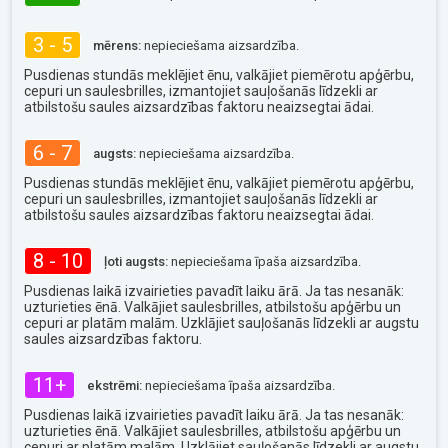
3 - 5
mērens:
nepieciešama aizsardzība.
Pusdienas stundās meklējiet ēnu, valkājiet piemērotu apģērbu,
cepuri un saulesbrilles, izmantojiet sauļošanās līdzekli ar
atbilstošu saules aizsardzības faktoru neaizsegtai ādai.
6 - 7
augsts:
nepieciešama aizsardzība.
Pusdienas stundās meklējiet ēnu, valkājiet piemērotu apģērbu,
cepuri un saulesbrilles, izmantojiet sauļošanās līdzekli ar
atbilstošu saules aizsardzības faktoru neaizsegtai ādai.
8 - 10
ļoti augsts:
nepieciešama īpaša aizsardzība.
Pusdienas laikā izvairieties pavadīt laiku ārā. Ja tas nesanāk:
uzturieties ēnā. Valkājiet saulesbrilles, atbilstošu apģērbu un
cepuri ar platām malām. Uzklājiet sauļošanās līdzekli ar augstu
saules aizsardzības faktoru.
11+
ekstrēmi:
nepieciešama īpaša aizsardzība.
Pusdienas laikā izvairieties pavadīt laiku ārā. Ja tas nesanāk:
uzturieties ēnā. Valkājiet saulesbrilles, atbilstošu apģērbu un
cepuri ar platām malām. Uzklājiet sauļošanās līdzekli ar augstu