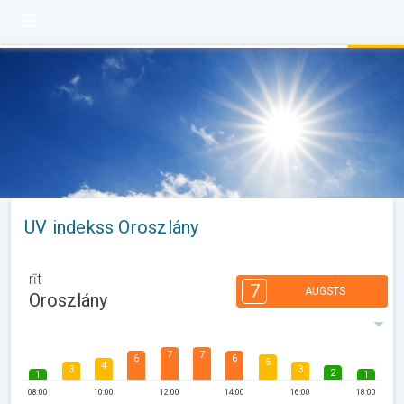
UV indekss Oroszlány
rīt
7
AUGSTS
Oroszlány
7
7
6
6
5
4
3
3
2
1
1
08:00
10:00
12:00
14:00
16:00
18:00