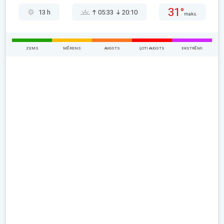
31°
13 h
05:33
20:10
maks.
ZEMS
MĒRENS
AUGSTS
ĻOTI AUGSTS
EKSTRĒMI