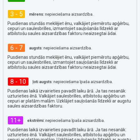
3 - 5
mērens:
nepieciešama aizsardzība.
Pusdienas stundās meklējiet ēnu, valkājiet piemērotu apģērbu,
cepuri un saulesbrilles, izmantojiet sauļošanās līdzekli ar
atbilstošu saules aizsardzības faktoru neaizsegtai ādai.
6 - 7
augsts:
nepieciešama aizsardzība.
Pusdienas stundās meklējiet ēnu, valkājiet piemērotu apģērbu,
cepuri un saulesbrilles, izmantojiet sauļošanās līdzekli ar
atbilstošu saules aizsardzības faktoru neaizsegtai ādai.
8 - 10
ļoti augsts:
nepieciešama īpaša aizsardzība.
Pusdienas laikā izvairieties pavadīt laiku ārā. Ja tas nesanāk:
uzturieties ēnā. Valkājiet saulesbrilles, atbilstošu apģērbu un
cepuri ar platām malām. Uzklājiet sauļošanās līdzekli ar augstu
saules aizsardzības faktoru.
11+
ekstrēmi:
nepieciešama īpaša aizsardzība.
Pusdienas laikā izvairieties pavadīt laiku ārā. Ja tas nesanāk:
uzturieties ēnā. Valkājiet saulesbrilles, atbilstošu apģērbu un
cepuri ar platām malām. Uzklājiet sauļošanās līdzekli ar augstu