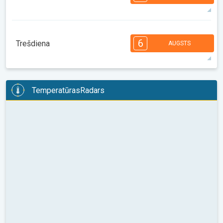
08:00
10:00
12:00
14:00
16:00
18:00
35°
14 h
05:42
20:01
maks.
7
7
6
6
5
4
3
3
2
1
1
6
Trešdiena
AUGSTS
08:00
10:00
12:00
14:00
16:00
18:00
36°
13 h
05:43
19:59
maks.
6
6
6
6
5
5
4
3
2
2
1
TemperatūrasRadars
08:00
10:00
12:00
14:00
16:00
18:00
35°
13 h
05:44
19:58
maks.