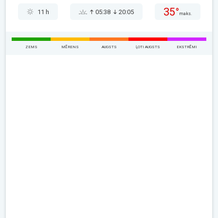
35°
11 h
05:38
20:05
maks.
ZEMS
MĒRENS
AUGSTS
ĻOTI AUGSTS
EKSTRĒMI