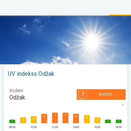
UV indekss Odžak
šodien
7
AUGSTS
Odžak
7
7
6
6
5
4
3
3
1
1
1
08:00
10:00
12:00
14:00
16:00
18:00