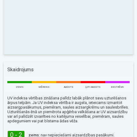
Skaidrojums
ZEMS
MĒRENS
AUGSTS
ĻOTI AUGSTS
EKSTRĒMI
UV indeksa vērtības zināšana palīdz labāk plānot savu uzturēšanos
ārpus telpām. Ja UV indeksa vērtība ir augsta, ieteicams izmantot
aizsargpasākumus, piemēram, saules aizsargkrēmu un saulesbrilles.
Uzturēšanās ēnā un piemērota apģērba valkāšana ar UV aizsardzību
var arī palīdzēt izvairīties no kaitējuma veselībai, piemēram, saules
apdegumiem vai pat bīstama ādas vēža.
0 - 2
zems:
nav nepieciešami aizsardzības pasākumi.