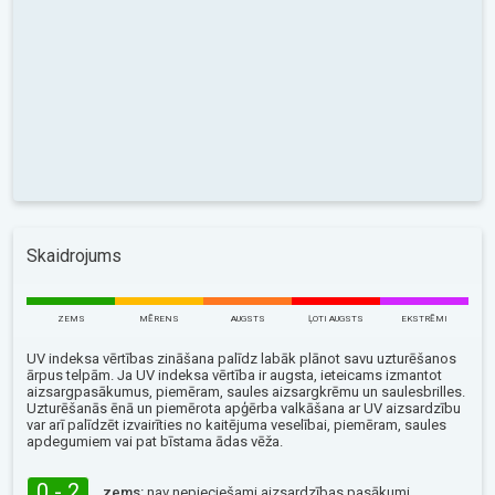
Skaidrojums
ZEMS
MĒRENS
AUGSTS
ĻOTI AUGSTS
EKSTRĒMI
UV indeksa vērtības zināšana palīdz labāk plānot savu uzturēšanos
ārpus telpām. Ja UV indeksa vērtība ir augsta, ieteicams izmantot
aizsargpasākumus, piemēram, saules aizsargkrēmu un saulesbrilles.
Uzturēšanās ēnā un piemērota apģērba valkāšana ar UV aizsardzību
var arī palīdzēt izvairīties no kaitējuma veselībai, piemēram, saules
apdegumiem vai pat bīstama ādas vēža.
0 - 2
zems:
nav nepieciešami aizsardzības pasākumi.