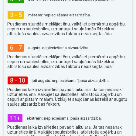
3 - 5
mērens:
nepieciešama aizsardzība.
Pusdienas stundās meklējiet ēnu, valkājiet piemērotu apģērbu,
cepuri un saulesbrilles, izmantojiet sauļošanās līdzekli ar
atbilstošu saules aizsardzības faktoru neaizsegtai ādai.
6 - 7
augsts:
nepieciešama aizsardzība.
Pusdienas stundās meklējiet ēnu, valkājiet piemērotu apģērbu,
cepuri un saulesbrilles, izmantojiet sauļošanās līdzekli ar
atbilstošu saules aizsardzības faktoru neaizsegtai ādai.
8 - 10
ļoti augsts:
nepieciešama īpaša aizsardzība.
Pusdienas laikā izvairieties pavadīt laiku ārā. Ja tas nesanāk:
uzturieties ēnā. Valkājiet saulesbrilles, atbilstošu apģērbu un
cepuri ar platām malām. Uzklājiet sauļošanās līdzekli ar augstu
saules aizsardzības faktoru.
11+
ekstrēmi:
nepieciešama īpaša aizsardzība.
Pusdienas laikā izvairieties pavadīt laiku ārā. Ja tas nesanāk:
uzturieties ēnā. Valkājiet saulesbrilles, atbilstošu apģērbu un