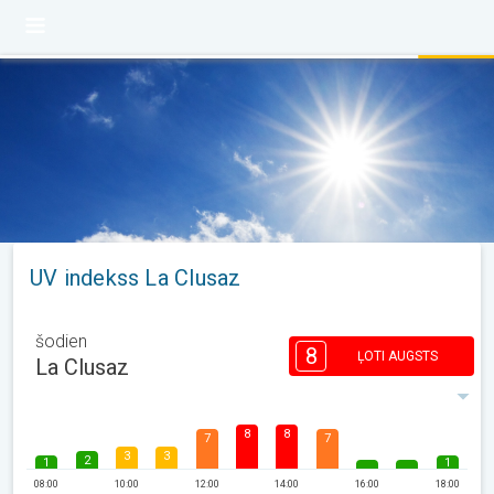
UV indekss La Clusaz
šodien
8
ĻOTI AUGSTS
La Clusaz
8
8
7
7
3
3
2
1
1
08:00
10:00
12:00
14:00
16:00
18:00