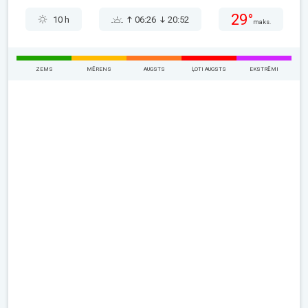
29°
10 h
06:26
20:52
maks.
ZEMS
MĒRENS
AUGSTS
ĻOTI AUGSTS
EKSTRĒMI