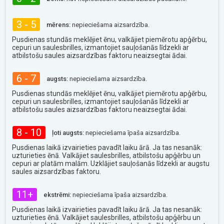
3 - 5
mērens:
nepieciešama aizsardzība.
Pusdienas stundās meklējiet ēnu, valkājiet piemērotu apģērbu,
cepuri un saulesbrilles, izmantojiet sauļošanās līdzekli ar
atbilstošu saules aizsardzības faktoru neaizsegtai ādai.
6 - 7
augsts:
nepieciešama aizsardzība.
Pusdienas stundās meklējiet ēnu, valkājiet piemērotu apģērbu,
cepuri un saulesbrilles, izmantojiet sauļošanās līdzekli ar
atbilstošu saules aizsardzības faktoru neaizsegtai ādai.
8 - 10
ļoti augsts:
nepieciešama īpaša aizsardzība.
Pusdienas laikā izvairieties pavadīt laiku ārā. Ja tas nesanāk:
uzturieties ēnā. Valkājiet saulesbrilles, atbilstošu apģērbu un
cepuri ar platām malām. Uzklājiet sauļošanās līdzekli ar augstu
saules aizsardzības faktoru.
11+
ekstrēmi:
nepieciešama īpaša aizsardzība.
Pusdienas laikā izvairieties pavadīt laiku ārā. Ja tas nesanāk:
uzturieties ēnā. Valkājiet saulesbrilles, atbilstošu apģērbu un