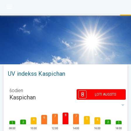
UV indekss Kaspichan
šodien
8
ĻOTI AUGSTS
Kaspichan
8
7
7
6
5
4
4
2
2
1
1
08:00
10:00
12:00
14:00
16:00
18:00