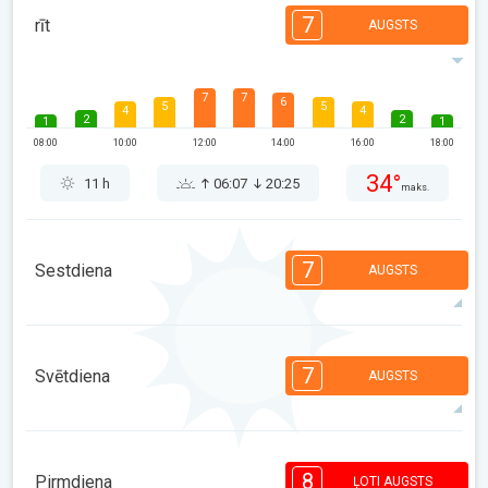
7
rīt
AUGSTS
7
7
6
5
5
4
4
2
2
1
1
08:00
10:00
12:00
14:00
16:00
18:00
34°
11 h
06:07
20:25
maks.
7
Sestdiena
AUGSTS
7
7
6
6
5
4
3
2
2
1
1
7
Svētdiena
AUGSTS
08:00
10:00
12:00
14:00
16:00
18:00
34°
11 h
06:08
20:24
maks.
7
7
6
5
5
4
3
2
2
1
1
8
Pirmdiena
ĻOTI AUGSTS