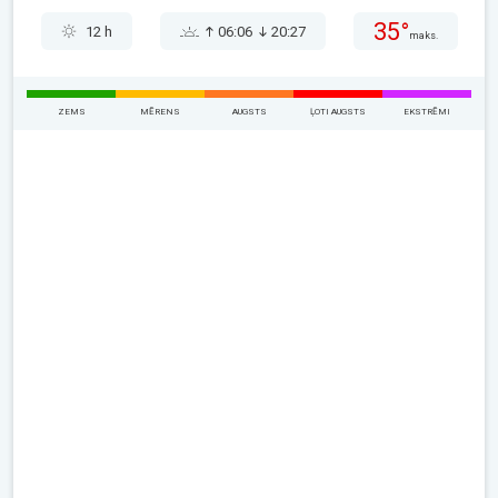
35°
12 h
06:06
20:27
maks.
ZEMS
MĒRENS
AUGSTS
ĻOTI AUGSTS
EKSTRĒMI