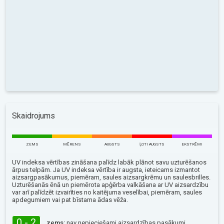
Skaidrojums
ZEMS
MĒRENS
AUGSTS
ĻOTI AUGSTS
EKSTRĒMI
UV indeksa vērtības zināšana palīdz labāk plānot savu uzturēšanos
ārpus telpām. Ja UV indeksa vērtība ir augsta, ieteicams izmantot
aizsargpasākumus, piemēram, saules aizsargkrēmu un saulesbrilles.
Uzturēšanās ēnā un piemērota apģērba valkāšana ar UV aizsardzību
var arī palīdzēt izvairīties no kaitējuma veselībai, piemēram, saules
apdegumiem vai pat bīstama ādas vēža.
0 - 2
zems:
nav nepieciešami aizsardzības pasākumi.