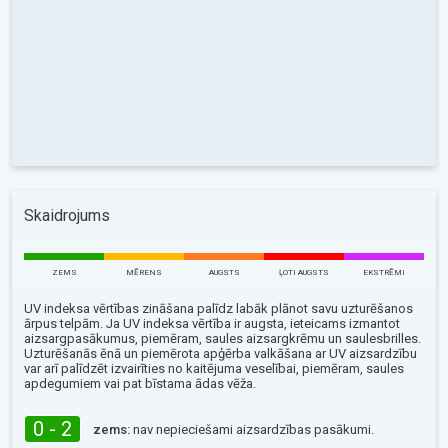
Skaidrojums
ZEMS
MĒRENS
AUGSTS
ĻOTI AUGSTS
EKSTRĒMI
UV indeksa vērtības zināšana palīdz labāk plānot savu uzturēšanos
ārpus telpām. Ja UV indeksa vērtība ir augsta, ieteicams izmantot
aizsargpasākumus, piemēram, saules aizsargkrēmu un saulesbrilles.
Uzturēšanās ēnā un piemērota apģērba valkāšana ar UV aizsardzību
var arī palīdzēt izvairīties no kaitējuma veselībai, piemēram, saules
apdegumiem vai pat bīstama ādas vēža.
0 - 2
zems:
nav nepieciešami aizsardzības pasākumi.