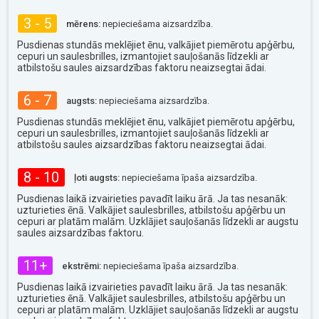
3 - 5
mērens:
nepieciešama aizsardzība.
Pusdienas stundās meklējiet ēnu, valkājiet piemērotu apģērbu,
cepuri un saulesbrilles, izmantojiet sauļošanās līdzekli ar
atbilstošu saules aizsardzības faktoru neaizsegtai ādai.
6 - 7
augsts:
nepieciešama aizsardzība.
Pusdienas stundās meklējiet ēnu, valkājiet piemērotu apģērbu,
cepuri un saulesbrilles, izmantojiet sauļošanās līdzekli ar
atbilstošu saules aizsardzības faktoru neaizsegtai ādai.
8 - 10
ļoti augsts:
nepieciešama īpaša aizsardzība.
Pusdienas laikā izvairieties pavadīt laiku ārā. Ja tas nesanāk:
uzturieties ēnā. Valkājiet saulesbrilles, atbilstošu apģērbu un
cepuri ar platām malām. Uzklājiet sauļošanās līdzekli ar augstu
saules aizsardzības faktoru.
11+
ekstrēmi:
nepieciešama īpaša aizsardzība.
Pusdienas laikā izvairieties pavadīt laiku ārā. Ja tas nesanāk:
uzturieties ēnā. Valkājiet saulesbrilles, atbilstošu apģērbu un
cepuri ar platām malām. Uzklājiet sauļošanās līdzekli ar augstu