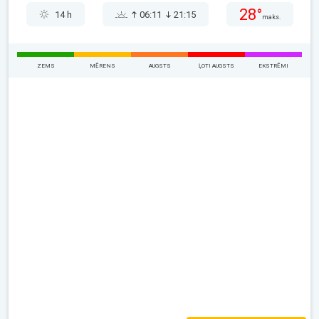
28°
14 h
06:11
21:15
maks.
ZEMS
MĒRENS
AUGSTS
ĻOTI AUGSTS
EKSTRĒMI