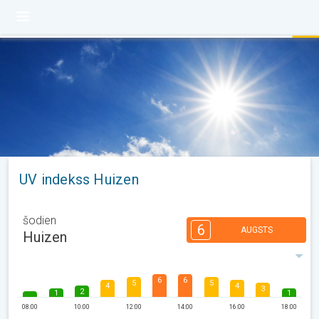
UV indekss Huizen
šodien
6
AUGSTS
Huizen
6
6
5
5
4
4
3
2
1
1
08:00
10:00
12:00
14:00
16:00
18:00