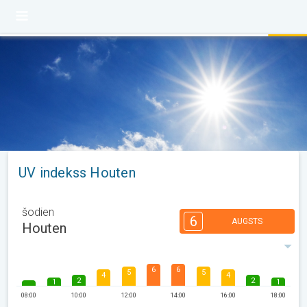
UV indekss Houten
šodien
6
AUGSTS
Houten
6
6
5
5
4
4
2
2
1
1
08:00
10:00
12:00
14:00
16:00
18:00