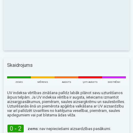
Skaidrojums
ZEMS
MĒRENS
AUGSTS
ĻOTI AUGSTS
EKSTRĒMI
UV indeksa vērtības zināšana palīdz labāk plānot savu uzturēšanos
ārpus telpām. Ja UV indeksa vērtība ir augsta, ieteicams izmantot
aizsargpasākumus, piemēram, saules aizsargkrēmu un saulesbrilles.
Uzturēšanās ēnā un piemērota apģērba valkāšana ar UV aizsardzību
var arī palīdzēt izvairīties no kaitējuma veselībai, piemēram, saules
apdegumiem vai pat bīstama ādas vēža.
0 - 2
zems:
nav nepieciešami aizsardzības pasākumi.