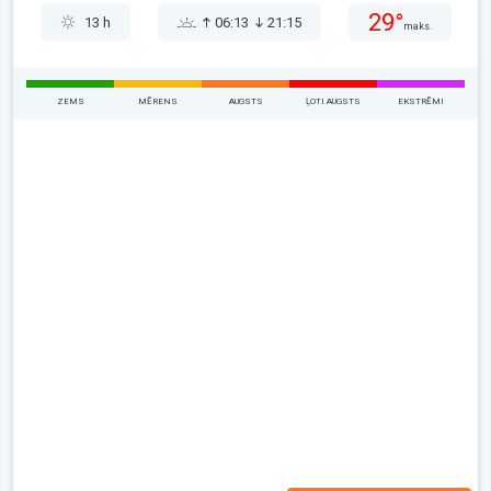
29°
13 h
06:13
21:15
maks.
ZEMS
MĒRENS
AUGSTS
ĻOTI AUGSTS
EKSTRĒMI