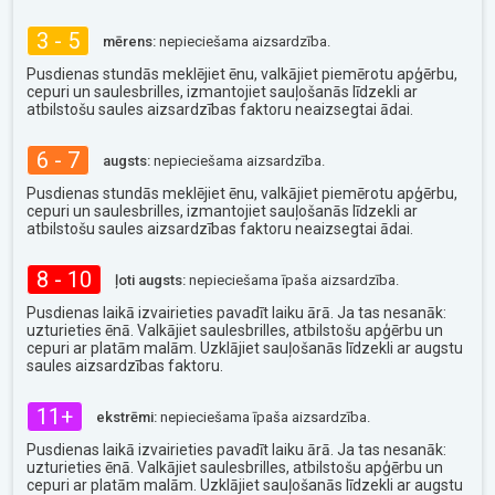
3 - 5
mērens:
nepieciešama aizsardzība.
Pusdienas stundās meklējiet ēnu, valkājiet piemērotu apģērbu,
cepuri un saulesbrilles, izmantojiet sauļošanās līdzekli ar
atbilstošu saules aizsardzības faktoru neaizsegtai ādai.
6 - 7
augsts:
nepieciešama aizsardzība.
Pusdienas stundās meklējiet ēnu, valkājiet piemērotu apģērbu,
cepuri un saulesbrilles, izmantojiet sauļošanās līdzekli ar
atbilstošu saules aizsardzības faktoru neaizsegtai ādai.
8 - 10
ļoti augsts:
nepieciešama īpaša aizsardzība.
Pusdienas laikā izvairieties pavadīt laiku ārā. Ja tas nesanāk:
uzturieties ēnā. Valkājiet saulesbrilles, atbilstošu apģērbu un
cepuri ar platām malām. Uzklājiet sauļošanās līdzekli ar augstu
saules aizsardzības faktoru.
11+
ekstrēmi:
nepieciešama īpaša aizsardzība.
Pusdienas laikā izvairieties pavadīt laiku ārā. Ja tas nesanāk:
uzturieties ēnā. Valkājiet saulesbrilles, atbilstošu apģērbu un
cepuri ar platām malām. Uzklājiet sauļošanās līdzekli ar augstu