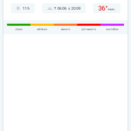
36°
11 h
06:06
20:09
maks.
ZEMS
MĒRENS
AUGSTS
ĻOTI AUGSTS
EKSTRĒMI