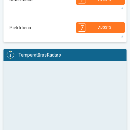
08:00
10:00
12:00
14:00
16:00
18:00
37°
12 h
06:09
20:05
maks.
7
7
7
6
5
4
4
2
2
1
1
7
Piektdiena
AUGSTS
08:00
10:00
12:00
14:00
16:00
18:00
36°
12 h
06:10
20:04
maks.
7
7
6
6
5
5
4
3
2
2
1
TemperatūrasRadars
08:00
10:00
12:00
14:00
16:00
18:00
36°
13 h
06:11
20:03
maks.