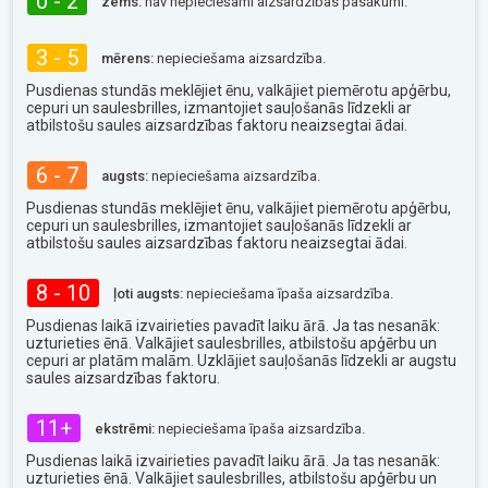
0 - 2
zems:
nav nepieciešami aizsardzības pasākumi.
3 - 5
mērens:
nepieciešama aizsardzība.
Pusdienas stundās meklējiet ēnu, valkājiet piemērotu apģērbu,
cepuri un saulesbrilles, izmantojiet sauļošanās līdzekli ar
atbilstošu saules aizsardzības faktoru neaizsegtai ādai.
6 - 7
augsts:
nepieciešama aizsardzība.
Pusdienas stundās meklējiet ēnu, valkājiet piemērotu apģērbu,
cepuri un saulesbrilles, izmantojiet sauļošanās līdzekli ar
atbilstošu saules aizsardzības faktoru neaizsegtai ādai.
8 - 10
ļoti augsts:
nepieciešama īpaša aizsardzība.
Pusdienas laikā izvairieties pavadīt laiku ārā. Ja tas nesanāk:
uzturieties ēnā. Valkājiet saulesbrilles, atbilstošu apģērbu un
cepuri ar platām malām. Uzklājiet sauļošanās līdzekli ar augstu
saules aizsardzības faktoru.
11+
ekstrēmi:
nepieciešama īpaša aizsardzība.
Pusdienas laikā izvairieties pavadīt laiku ārā. Ja tas nesanāk:
uzturieties ēnā. Valkājiet saulesbrilles, atbilstošu apģērbu un