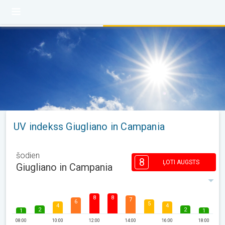
UV indekss Giugliano in Campania
šodien
8
ĻOTI AUGSTS
Giugliano in Campania
8
8
7
6
5
4
4
2
2
1
1
08:00
10:00
12:00
14:00
16:00
18:00