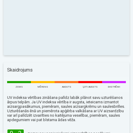
Skaidrojums
ZEMS
MĒRENS
AUGSTS
ĻOTI AUGSTS
EKSTRĒMI
UV indeksa vērtības zināšana palīdz labāk plānot savu uzturēšanos
ārpus telpām. Ja UV indeksa vērtība ir augsta, ieteicams izmantot
aizsargpasākumus, piemēram, saules aizsargkrēmu un saulesbrilles.
Uzturēšanās ēnā un piemērota apģērba valkāšana ar UV aizsardzību
var arī palīdzēt izvairīties no kaitējuma veselībai, piemēram, saules
apdegumiem vai pat bīstama ādas vēža.