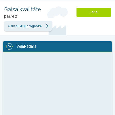
Gaisa kvalitāte
LABA
pašreiz
6 dienu AQI prognoze
VējaRadars