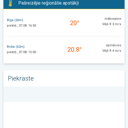
Pašreizējie reģionālie apstākļi
mākoņains
Rīga (26m)
20°
Vējš R 3 m/s
piektd., 07.08. 16:50
apmācies
Biržai (62m)
20.8°
Vējš R 4 m/s
piektd., 07.08. 15:00
Piekraste