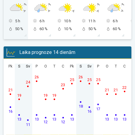
5 h
6 h
10 h
11 h
6 h
50 %
60 %
10 %
50 %
60 %
Laika prognoze 14 dienām
Pk
S
Sv
P
O
T
C
Pk
S
Sv
P
O
T
C
26
26
25
25
25
24
23
22
21
21
21
19
19
19
18
17
16
16
13
13
13
13
13
13
13
12
12
11