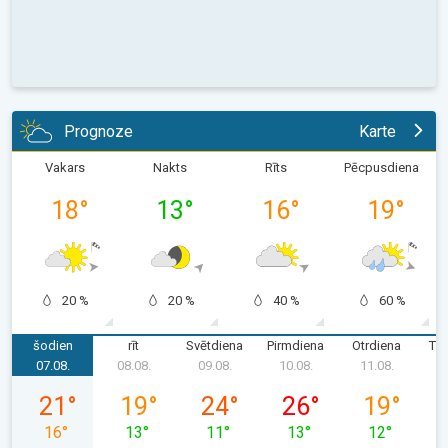
Prognoze
Karte
Vakars
Nakts
Rīts
Pēcpusdiena
18
°
13
°
16
°
19
°
20 %
20 %
40 %
60 %
šodien
rīt
Svētdiena
Pirmdiena
Otrdiena
Tre
07.08.
08.08.
09.08.
10.08.
11.08.
1
piektdiena, 07.08.
sestdiena, 08.08.
svētdiena, 09.08.
pirmdiena, 10.08.
otrdiena, 11.
21
°
19
°
24
°
26
°
19
°
16
°
13
°
11
°
13
°
12
°