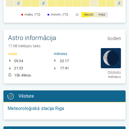
maks. (°C)
minim. (°C)
daudz
maz
Astro informācija
šodien
17:08 Vietējais laiks
saule
mēness
05:34
23:17
21:23
17:41
Dilstošs
15h 49min.
mēness
Vēsture
Meteoroloģiskā stacija Riga