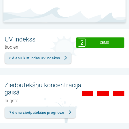
UV indekss
2
ZEMS
šodien
6 dienu ik stundas UV indekss
Ziedputekšņu koncentrācija
gaisā
augsta
7 dienu ziedputekšņu prognoze