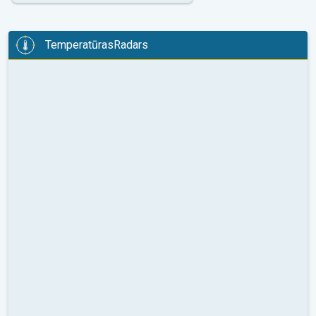
TemperatūrasRadars