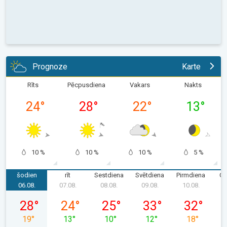
Prognoze
Karte
Rīts
Pēcpusdiena
Vakars
Nakts
24
°
28
°
22
°
13
°
10 %
10 %
10 %
5 %
šodien
rīt
Sestdiena
Svētdiena
Pirmdiena
Ot
06.08.
07.08.
08.08.
09.08.
10.08.
1
ceturtdiena, 06.08.
piektdiena, 07.08.
sestdiena, 08.08.
svētdiena, 09.08.
pirmdiena, 1
28
°
24
°
25
°
33
°
32
°
19
°
13
°
10
°
12
°
18
°