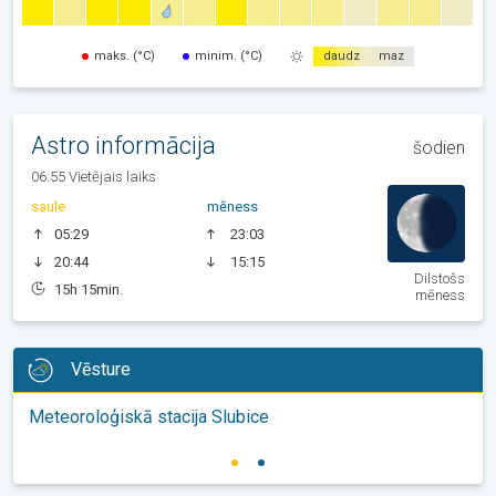
maks. (°C)
minim. (°C)
daudz
maz
Astro informācija
šodien
06:55 Vietējais laiks
saule
mēness
05:29
23:03
20:44
15:15
Dilstošs
15h 15min.
mēness
Vēsture
Meteoroloģiskā stacija Slubice