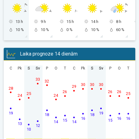
13 h
9 h
15 h
14 h
8 h
10 %
10 %
0 %
10 %
60 %
Laika prognoze 14 dienām
C
Pk
S
Sv
P
O
T
C
Pk
S
Sv
P
O
T
33
32
30
30
30
29
28
26
26
26
25
25
24
24
19
19
18
18
16
16
16
15
15
14
14
13
12
10