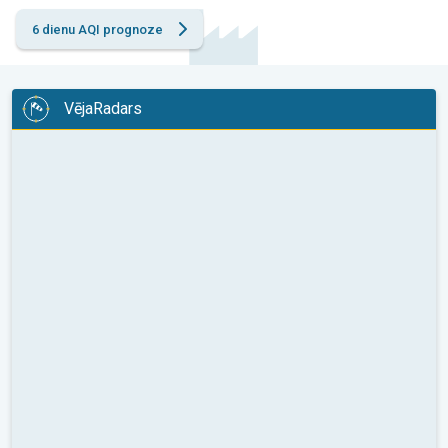
6 dienu AQI prognoze
VējaRadars