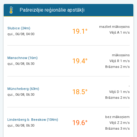
Pašreizējie reģionālie apstākļi
mazliet mākoņains
Słubice (24m)
19.1°
Vējš A 1 m/s
qui., 06/08, 04:00
mākoņains
Manschnow (16m)
19.4°
Vējš R 1 m/s
qui., 06/08, 06:30
Brāzmas 2 m/s
-
Müncheberg (63m)
18.5°
Vējš D 1 m/s
qui., 06/08, 06:30
Brāzmas 2 m/s
bez mākoņiem
Lindenberg b. Beeskow (104m)
19.6°
Vējš Z 2 m/s
qui., 06/08, 06:30
Brāzmas 3 m/s