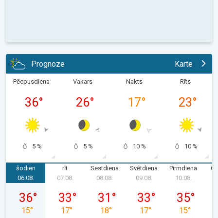
Prognoze
Karte
Pēcpusdiena
Vakars
Nakts
Rīts
36
°
26
°
17
°
23
°
5 %
5 %
10 %
10 %
šodien
rīt
Sestdiena
Svētdiena
Pirmdiena
Ot
06.08.
07.08.
08.08.
09.08.
10.08.
1
ceturtdiena, 06.08.
piektdiena, 07.08.
sestdiena, 08.08.
svētdiena, 09.08.
pirmdiena, 1
36
°
33
°
31
°
33
°
35
°
15
°
17
°
18
°
17
°
15
°