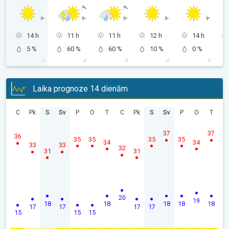
14 h
11 h
11 h
12 h
14 h
5 %
60 %
60 %
10 %
0 %
Laika prognoze 14 dienām
C
Pk
S
Sv
P
O
T
C
Pk
S
Sv
P
O
T
37
37
36
35
35
35
35
34
34
33
33
32
31
31
20
19
18
18
18
18
18
17
17
17
17
15
15
15