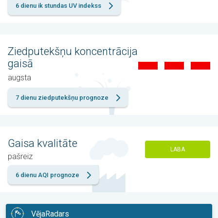
6 dienu ik stundas UV indekss
Ziedputekšņu koncentrācija
gaisā
augsta
7 dienu ziedputekšņu prognoze
Gaisa kvalitāte
LABA
pašreiz
6 dienu AQI prognoze
VējaRadars