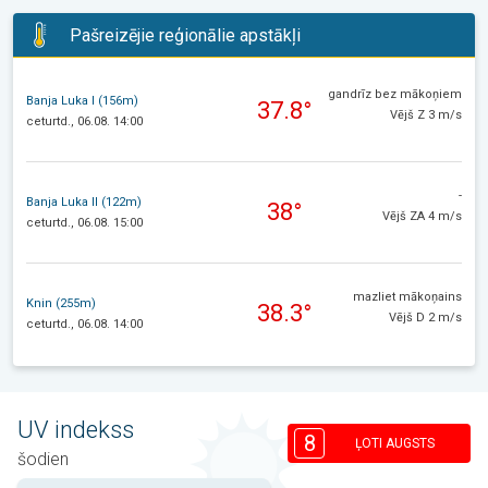
Pašreizējie reģionālie apstākļi
gandrīz bez mākoņiem
Banja Luka I (156m)
37.8°
Vējš Z 3 m/s
ceturtd., 06.08. 14:00
-
Banja Luka II (122m)
38°
Vējš ZA 4 m/s
ceturtd., 06.08. 15:00
mazliet mākoņains
Knin (255m)
38.3°
Vējš D 2 m/s
ceturtd., 06.08. 14:00
UV indekss
8
ĻOTI AUGSTS
šodien