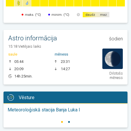
maks. (°C)
minim. (°C)
daudz
maz
Astro informācija
šodien
15:18 Vietējais laiks
saule
mēness
05:44
23:31
20:09
14:27
Dilstošs
14h 25min.
mēness
Vēsture
Meteoroloģiskā stacija Banja Luka I