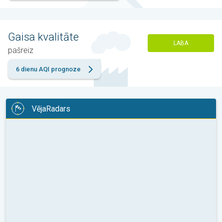
Gaisa kvalitāte
LABA
pašreiz
6 dienu AQI prognoze
VējaRadars