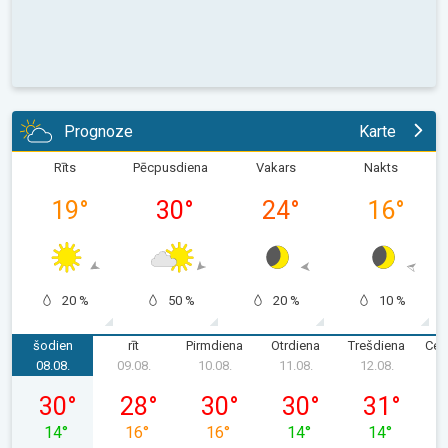
Prognoze
Karte
Rīts
Pēcpusdiena
Vakars
Nakts
19
°
30
°
24
°
16
°
20 %
50 %
20 %
10 %
šodien
rīt
Pirmdiena
Otrdiena
Trešdiena
Cet
08.08.
09.08.
10.08.
11.08.
12.08.
1
sestdiena, 08.08.
svētdiena, 09.08.
pirmdiena, 10.08.
otrdiena, 11.08.
trešdiena, 12
30
°
28
°
30
°
30
°
31
°
14
°
16
°
16
°
14
°
14
°