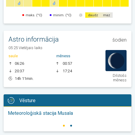
maks. (°C)
minim. (°C)
daudz
maz
Astro informācija
šodien
05:25 Vietējais laiks
saule
mēness
06:26
00:57
20:37
17:24
Dilstošs
14h 11min.
mēness
Vēsture
Meteoroloģiskā stacija Musala