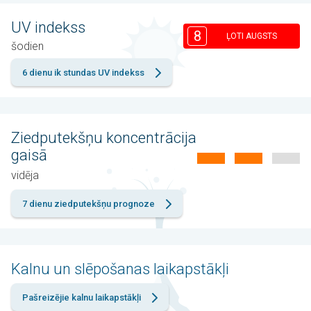
UV indekss
8
ĻOTI AUGSTS
šodien
6 dienu ik stundas UV indekss
Ziedputekšņu koncentrācija
gaisā
vidēja
7 dienu ziedputekšņu prognoze
Kalnu un slēpošanas laikapstākļi
Pašreizējie kalnu laikapstākļi