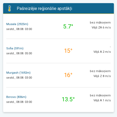
Pašreizējie reģionālie apstākļi
bez mākoņiem
Musala (2925m)
5.7°
Vējš ZA 6 m/s
sestd., 08.08. 03:00
-
Sofia (591m)
15°
Vējš A 2 m/s
sestd., 08.08. 05:00
bez mākoņiem
Murgash (1692m)
16°
Vējš Z 8 m/s
sestd., 08.08. 03:00
bez mākoņiem
Berovo (836m)
13.5°
Vējš A 1 m/s
sestd., 08.08. 03:00