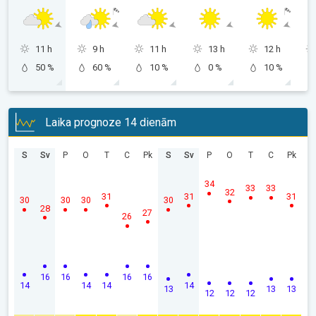
11 h
9 h
11 h
13 h
12 h
50 %
60 %
10 %
0 %
10 %
Laika prognoze 14 dienām
S
Sv
P
O
T
C
Pk
S
Sv
P
O
T
C
Pk
34
33
33
32
31
31
31
30
30
30
30
28
27
26
16
16
16
16
14
14
14
14
13
13
13
12
12
12