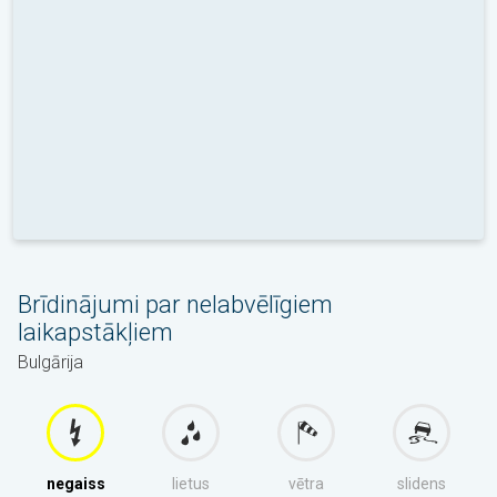
Brīdinājumi par nelabvēlīgiem
laikapstākļiem
Bulgārija
negaiss
lietus
vētra
slidens