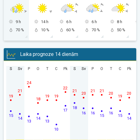
9 h
14 h
6 h
6 h
8 h
70 %
10 %
60 %
70 %
50 %
Laika prognoze 14 dienām
S
Sv
P
O
T
C
Pk
S
Sv
P
O
T
C
Pk
24
22
21
21
21
21
20
20
20
19
19
19
19
18
18
17
16
16
16
15
15
15
14
14
14
13
13
10