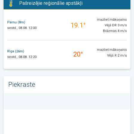
Pašreizējie reģionālie apstākļi
mazliet mākoņains
Pärnu (8m)
19.1°
Vējš DR 3 m/s
sestd., 08.08. 12:00
Brāzmas 4 m/s
mazliet mākoņains
Rīga (26m)
20°
Vējš R 2 m/s
sestd., 08.08. 12:20
Piekraste