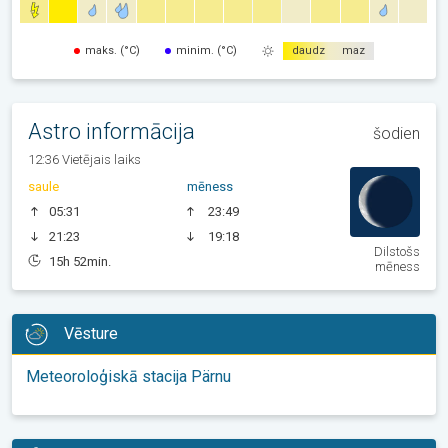
maks. (°C)
minim. (°C)
daudz
maz
Astro informācija
šodien
12:36 Vietējais laiks
saule
mēness
05:31
23:49
21:23
19:18
Dilstošs
15h 52min.
mēness
Vēsture
Meteoroloģiskā stacija Pärnu