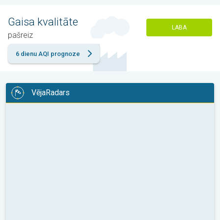
Gaisa kvalitāte
LABA
pašreiz
6 dienu AQI prognoze
VējaRadars