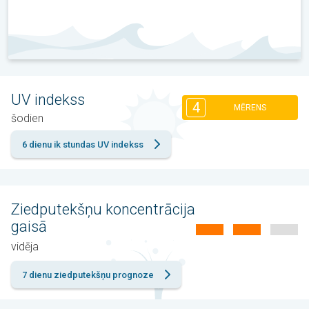
UV indekss
4
MĒRENS
šodien
6 dienu ik stundas UV indekss
Ziedputekšņu koncentrācija
gaisā
vidēja
7 dienu ziedputekšņu prognoze