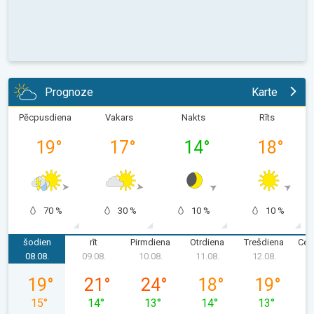
Prognoze
Karte
Pēcpusdiena
Vakars
Nakts
Rīts
19
°
17
°
14
°
18
°
70 %
30 %
10 %
10 %
šodien
rīt
Pirmdiena
Otrdiena
Trešdiena
Cet
08.08.
09.08.
10.08.
11.08.
12.08.
1
sestdiena, 08.08.
svētdiena, 09.08.
pirmdiena, 10.08.
otrdiena, 11.08.
trešdiena, 12
19
°
21
°
24
°
18
°
19
°
15
°
14
°
13
°
14
°
13
°