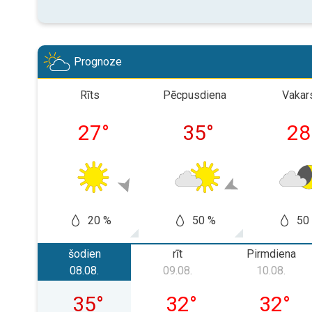
Prognoze
Rīts
Pēcpusdiena
Vakar
27
°
35
°
28
20 %
50 %
50
šodien
rīt
Pirmdiena
08.08.
09.08.
10.08.
sestdiena, 08.08.
svētdiena, 09.08.
pirmdien
35
°
32
°
32
°