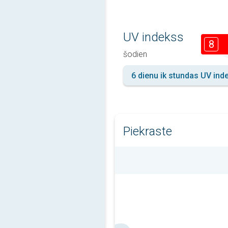
UV indekss
8
šodien
6 dienu ik stundas UV ind
Piekraste