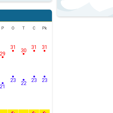
P
O
T
C
Pk
31
31
31
30
29
23
23
23
22
21