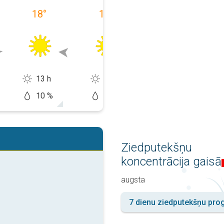
18
°
16
°
23
°
13 h
14 h
12 h
10 %
0 %
20 %
Ziedputekšņu
koncentrācija gaisā
augsta
7 dienu ziedputekšņu pr