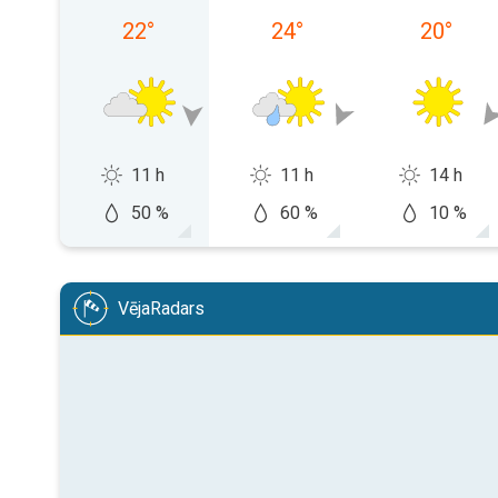
22
°
24
°
20
°
11 h
11 h
14 h
50 %
60 %
10 %
VējaRadars