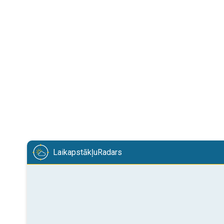
LaikapstākļuRadars