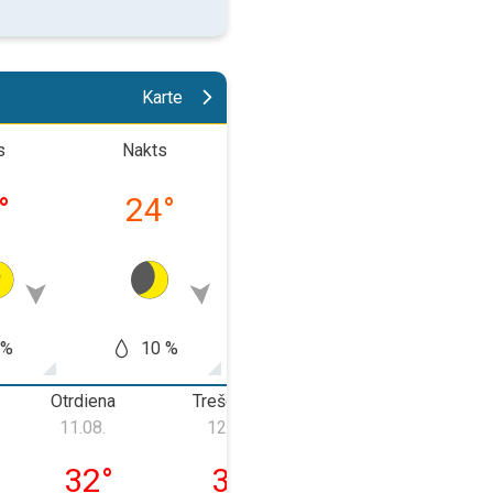
Karte
s
Nakts
Rīts
Pēcpusd
°
24
°
27
°
32
 %
10 %
10 %
60
Otrdiena
Trešdiena
Ceturtdiena
P
11.08.
12.08.
13.08.
a, 10.08.
otrdiena, 11.08.
trešdiena, 12.08.
ceturtdiena, 13
32
°
32
°
29
°