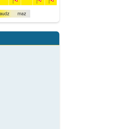
audz
maz