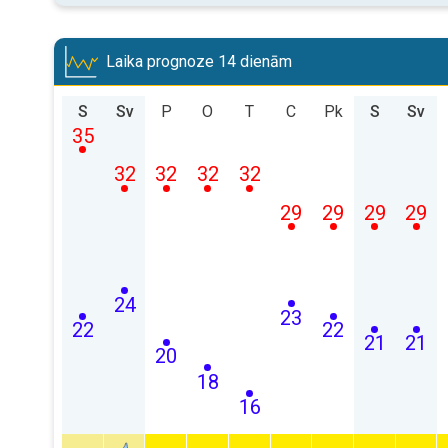
Laika prognoze 14 dienām
S
Sv
P
O
T
C
Pk
S
Sv
35
32
32
32
32
29
29
29
29
24
23
22
22
21
21
20
18
16