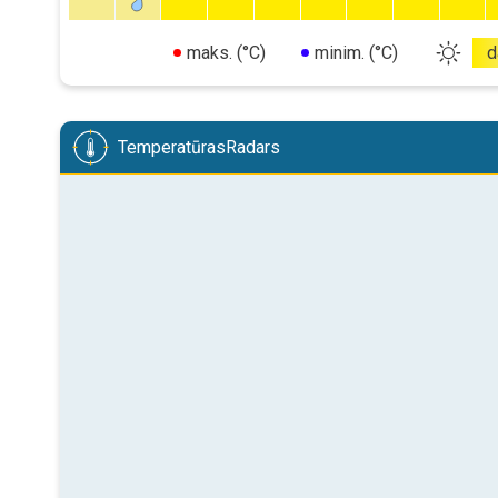
maks. (°C)
minim. (°C)
d
TemperatūrasRadars