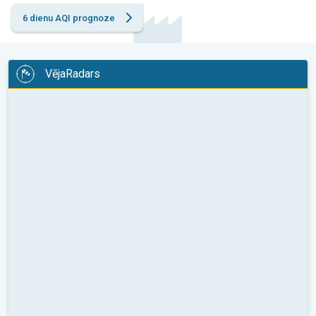
6 dienu AQI prognoze
VējaRadars