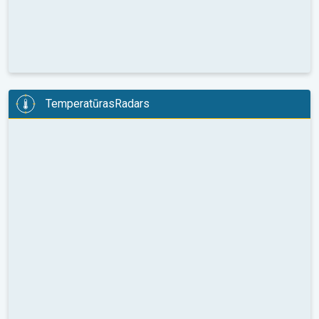
TemperatūrasRadars