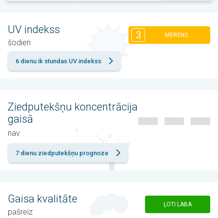
UV indekss
3
MĒRENS
šodien
6 dienu ik stundas UV indekss
Ziedputekšņu koncentrācija
gaisā
nav
7 dienu ziedputekšņu prognoze
Gaisa kvalitāte
ĻOTI LABA
pašreiz