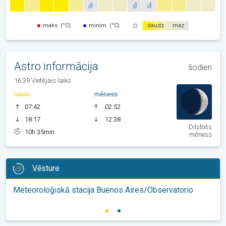
maks. (°C)
minim. (°C)
daudz
maz
Astro informācija
šodien
16:39 Vietējais laiks
saule
mēness
07:42
02:52
18:17
12:38
Dilstošs
10h 35min.
mēness
Vēsture
Meteoroloģiskā stacija Buenos Aires/Observatorio