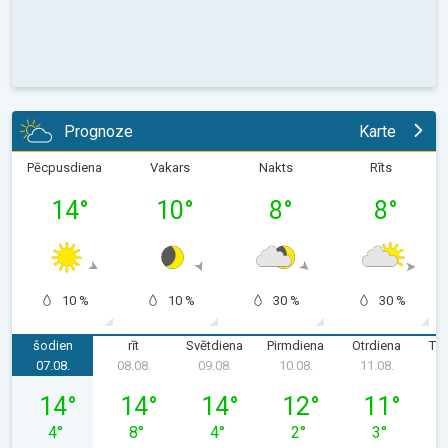
Prognoze
Karte
Pēcpusdiena
Vakars
Nakts
Rīts
14
°
10
°
8
°
8
°
10 %
10 %
30 %
30 %
šodien
rīt
Svētdiena
Pirmdiena
Otrdiena
Tre
07.08.
08.08.
09.08.
10.08.
11.08.
1
piektdiena, 07.08.
sestdiena, 08.08.
svētdiena, 09.08.
pirmdiena, 10.08.
otrdiena, 11.
14
°
14
°
14
°
12
°
11
°
4
°
8
°
4
°
2
°
3
°