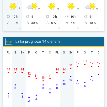
10 h
5 h
10 h
10 h
5 h
10 %
30 %
0 %
5 %
10 %
Laika prognoze 14 dienām
Pk
S
Sv
P
O
T
C
Pk
S
Sv
P
O
T
C
18
17
17
17
16
14
14
14
14
14
12
11
11
10
13
12
12
10
10
9
8
8
8
6
4
4
3
2