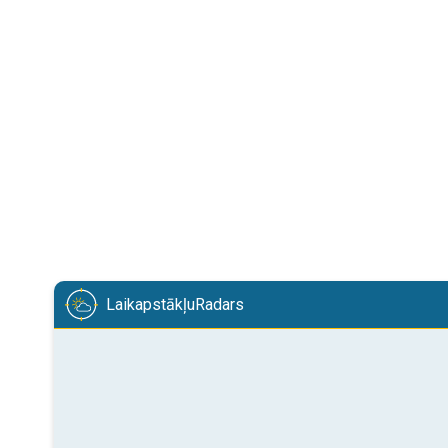
LaikapstākļuRadars