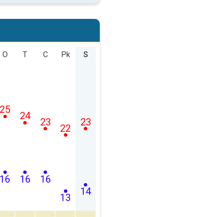
O
T
C
Pk
S
25
24
23
23
22
16
16
16
14
13