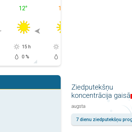
12
°
16
°
16
°
15 h
14 h
14 h
0 %
0 %
20 %
Ziedputekšņu
koncentrācija gaisā
augsta
7 dienu ziedputekšņu pr