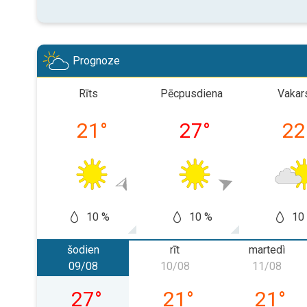
Prognoze
Rīts
Pēcpusdiena
Vakar
21
°
27
°
22
10 %
10 %
10
šodien
rīt
martedì
09/08
10/08
11/08
domenica 09/08
lunedì 10/08
martedì
27
°
21
°
21
°