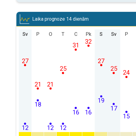
Laika prognoze 14 dienām
Sv
P
O
T
C
Pk
S
Sv
P
32
31
27
27
25
25
24
21
21
19
18
17
16
16
15
12
12
12