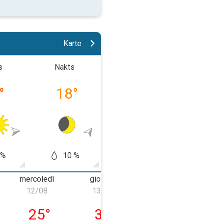
Karte
s
Nakts
Rīts
Pēcpusd
°
18
°
21
°
21
 %
10 %
40
50 %
mercoledì
giovedì
venerdì
12/08
13/08
14/08
 11/08
mercoledì 12/08
giovedì 13/08
venerdì 14/08
25
°
31
°
32
°