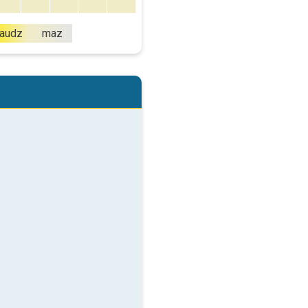
audz
maz