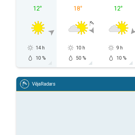
12
°
18
°
12
°
14 h
10 h
9 h
10 %
50 %
10 %
VējaRadars