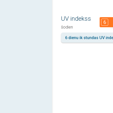
UV indekss
6
šodien
6 dienu ik stundas UV ind