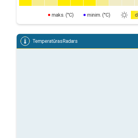
maks. (°C)
minim. (°C)
d
TemperatūrasRadars