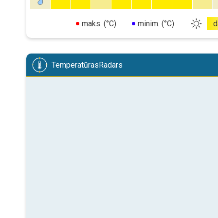
maks. (°C)
minim. (°C)
d
TemperatūrasRadars