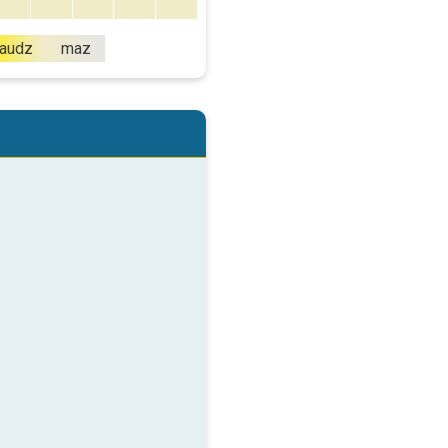
audz
maz