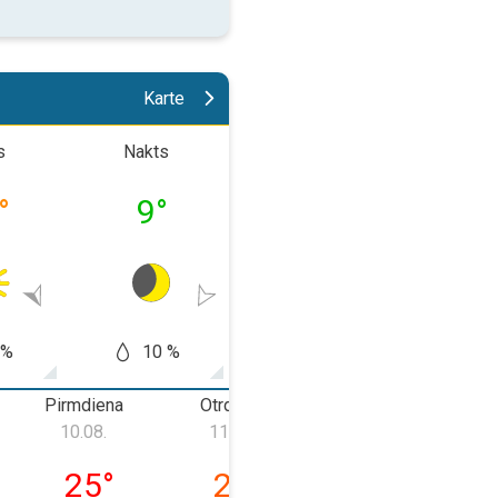
Karte
s
Nakts
Rīts
Pēcpusd
°
9
°
18
°
25
 %
10 %
10 %
0
Pirmdiena
Otrdiena
Trešdiena
C
10.08.
11.08.
12.08.
a, 09.08.
pirmdiena, 10.08.
otrdiena, 11.08.
trešdiena, 12.0
25
°
24
°
26
°