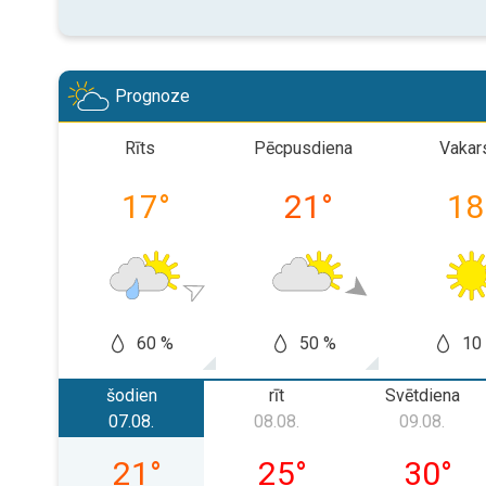
Prognoze
Rīts
Pēcpusdiena
Vakar
17
°
21
°
18
60 %
50 %
10
šodien
rīt
Svētdiena
07.08.
08.08.
09.08.
piektdiena, 07.08.
sestdiena, 08.08.
svētdien
21
°
25
°
30
°