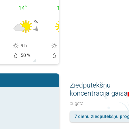
14
°
11
°
12
°
9 h
13 h
13 h
50 %
10 %
20 %
Ziedputekšņu
koncentrācija gaisā
augsta
7 dienu ziedputekšņu pr