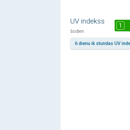
UV indekss
1
šodien
6 dienu ik stundas UV ind