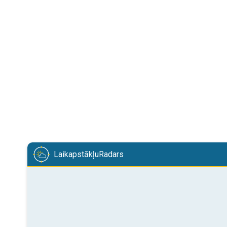
LaikapstākļuRadars