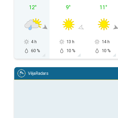
12
°
9
°
11
°
4 h
13 h
14 h
60 %
10 %
10 %
VējaRadars