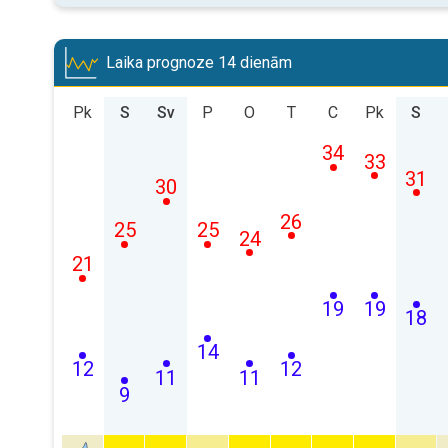
Laika prognoze 14 dienām
Pk
S
Sv
P
O
T
C
Pk
S
34
33
31
30
26
25
25
24
21
19
19
18
14
12
12
11
11
9