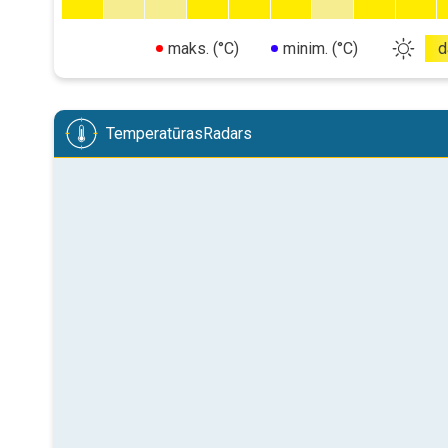
maks. (°C)
minim. (°C)
d
TemperatūrasRadars