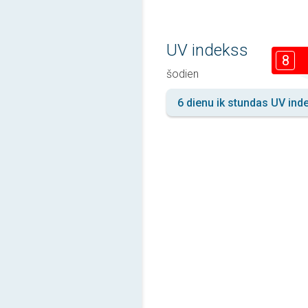
UV indekss
8
šodien
6 dienu ik stundas UV ind