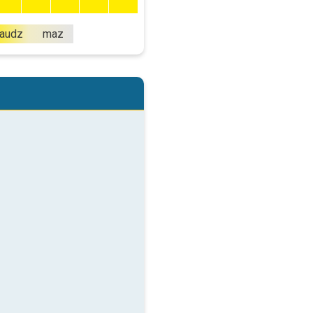
audz
maz