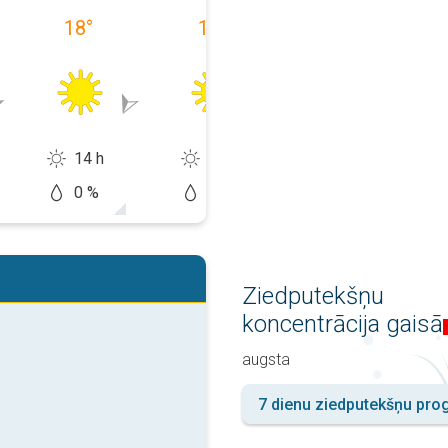
18
°
15
°
17
°
14 h
14 h
12 h
0 %
0 %
20 %
Ziedputekšņu
koncentrācija gaisā
augsta
7 dienu ziedputekšņu pr