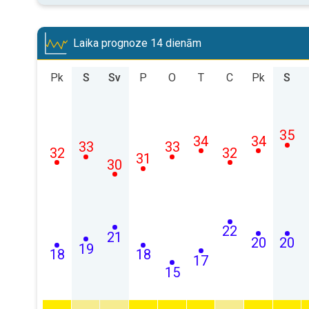
Laika prognoze 14 dienām
Pk
S
Sv
P
O
T
C
Pk
S
35
34
34
33
33
32
32
31
30
22
21
20
20
19
18
18
17
15