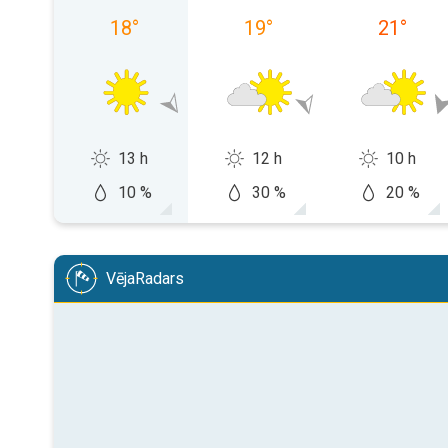
18
°
19
°
21
°
13 h
12 h
10 h
10 %
30 %
20 %
VējaRadars