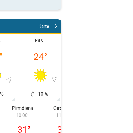
Karte
s
Rīts
Pēcpusdiena
Vakar
°
24
°
33
°
27
 %
10 %
20 %
50
Pirmdiena
Otrdiena
Trešdiena
C
10.08.
11.08.
12.08.
a, 09.08.
pirmdiena, 10.08.
otrdiena, 11.08.
trešdiena, 12.0
31
°
33
°
34
°