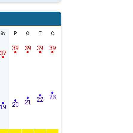
Sv
P
O
T
C
39
39
39
39
37
23
22
21
20
19