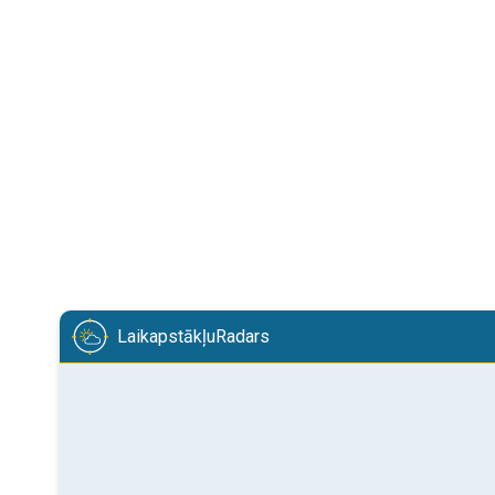
LaikapstākļuRadars