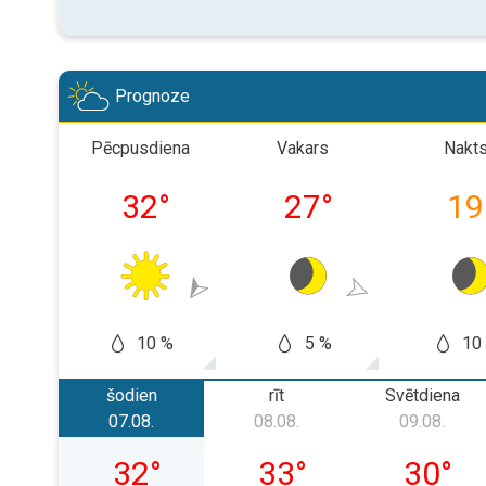
Prognoze
Pēcpusdiena
Vakars
Nakt
32
°
27
°
19
10 %
5 %
10
šodien
rīt
Svētdiena
07.08.
08.08.
09.08.
piektdiena, 07.08.
sestdiena, 08.08.
svētdien
32
°
33
°
30
°