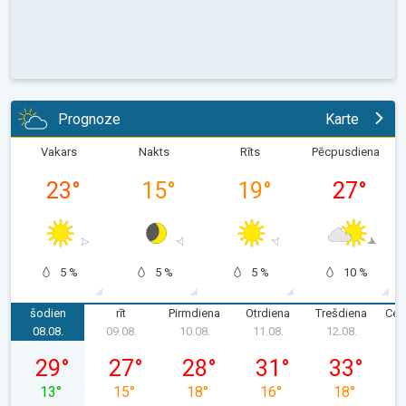
Prognoze
Karte
Vakars
Nakts
Rīts
Pēcpusdiena
23
°
15
°
19
°
27
°
5 %
5 %
5 %
10 %
šodien
rīt
Pirmdiena
Otrdiena
Trešdiena
Cet
08.08.
09.08.
10.08.
11.08.
12.08.
1
sestdiena, 08.08.
svētdiena, 09.08.
pirmdiena, 10.08.
otrdiena, 11.08.
trešdiena, 12
29
°
27
°
28
°
31
°
33
°
13
°
15
°
18
°
16
°
18
°