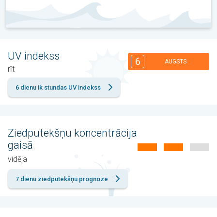
UV indekss
6
AUGSTS
rīt
6 dienu ik stundas UV indekss
Ziedputekšņu koncentrācija
gaisā
vidēja
7 dienu ziedputekšņu prognoze