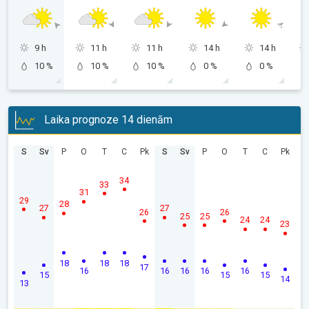
9 h
11 h
11 h
14 h
14 h
10 %
10 %
10 %
0 %
0 %
Laika prognoze 14 dienām
S
Sv
P
O
T
C
Pk
S
Sv
P
O
T
C
Pk
34
33
31
29
28
27
27
26
26
25
25
24
24
23
18
18
18
17
16
16
16
16
16
15
15
15
14
13