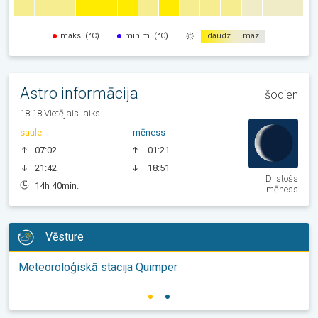
maks. (°C)
minim. (°C)
daudz
maz
Astro informācija
šodien
18:18 Vietējais laiks
saule
mēness
07:02
01:21
21:42
18:51
Dilstošs
14h 40min.
mēness
Vēsture
Meteoroloģiskā stacija Quimper