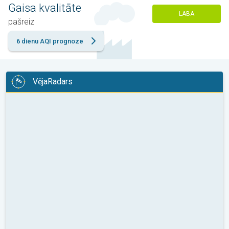
Gaisa kvalitāte
LABA
pašreiz
6 dienu AQI prognoze
VējaRadars