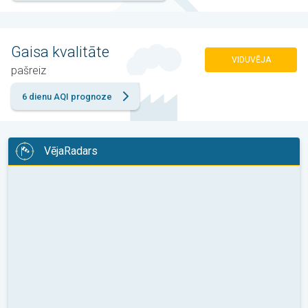
Gaisa kvalitāte
VIDUVĒJA
pašreiz
6 dienu AQI prognoze
VējaRadars