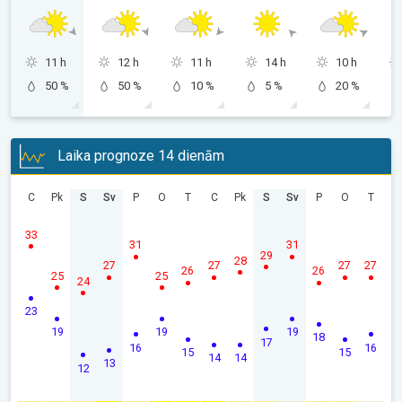
11 h
12 h
11 h
14 h
10 h
50 %
50 %
10 %
5 %
20 %
Laika prognoze 14 dienām
C
Pk
S
Sv
P
O
T
C
Pk
S
Sv
P
O
T
33
31
31
29
28
27
27
27
27
26
26
25
25
24
23
19
19
19
18
17
16
16
15
15
14
14
13
12