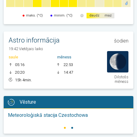
maks. (°C)
minim. (°C)
daudz
maz
Astro informācija
šodien
19:42 Vietējais laiks
saule
mēness
05:16
22:53
20:20
14:47
Dilstošs
15h 4min.
mēness
Vēsture
Meteoroloģiskā stacija Czestochowa