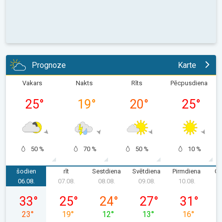
Prognoze
Karte
Vakars
Nakts
Rīts
Pēcpusdiena
25
°
19
°
20
°
25
°
50 %
70 %
50 %
10 %
šodien
rīt
Sestdiena
Svētdiena
Pirmdiena
Ot
06.08.
07.08.
08.08.
09.08.
10.08.
1
ceturtdiena, 06.08.
piektdiena, 07.08.
sestdiena, 08.08.
svētdiena, 09.08.
pirmdiena, 1
33
°
25
°
24
°
27
°
31
°
23
°
19
°
12
°
13
°
16
°