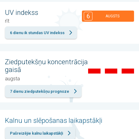
UV indekss
6
AUGSTS
rīt
6 dienu ik stundas UV indekss
Ziedputekšņu koncentrācija
gaisā
augsta
7 dienu ziedputekšņu prognoze
Kalnu un slēpošanas laikapstākļi
Pašreizējie kalnu laikapstākļi