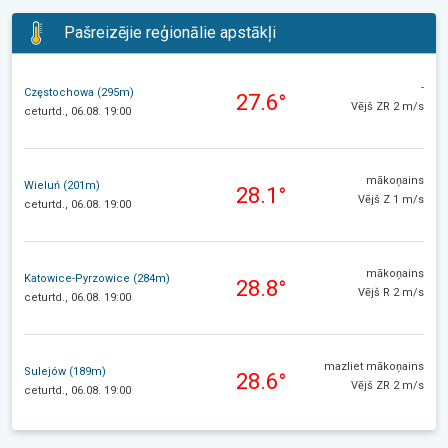
Pašreizējie reģionālie apstākļi
-
Częstochowa (295m)
27.6°
Vējš ZR 2 m/s
ceturtd., 06.08. 19:00
mākoņains
Wieluń (201m)
28.1°
Vējš Z 1 m/s
ceturtd., 06.08. 19:00
mākoņains
Katowice-Pyrzowice (284m)
28.8°
Vējš R 2 m/s
ceturtd., 06.08. 19:00
mazliet mākoņains
Sulejów (189m)
28.6°
Vējš ZR 2 m/s
ceturtd., 06.08. 19:00