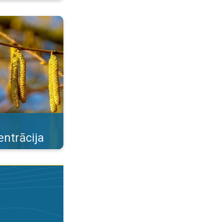
e pavasara ziedētāji. . .
ntrācija