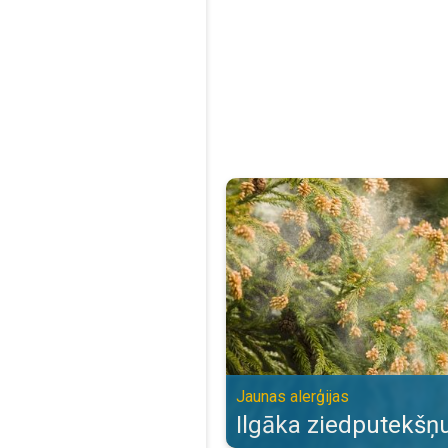
Ilgāka ziedputekšņu sezona. Jaun
Jaunas alerģijas
Ilgāka ziedputekšņ