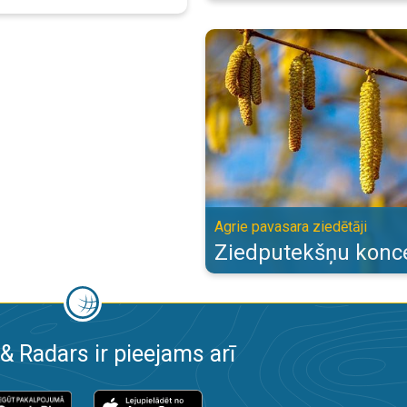
Ziedputekšņu koncentrācija. Agri
Agrie pavasara ziedētāji
Ziedputekšņu konce
& Radars ir pieejams arī