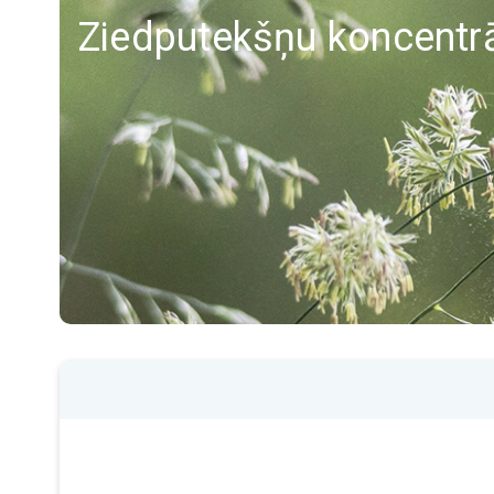
Ziedputekšņu koncentrā