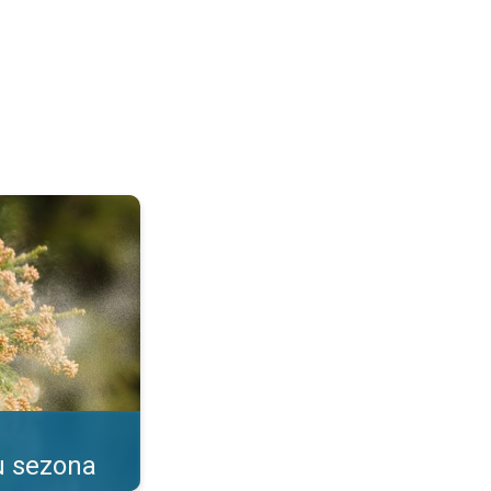
as alerģijas. . .
u sezona