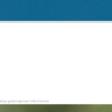
cija gaisā reģionam Villa Dolores