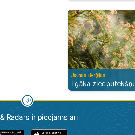
Ilgāka ziedputekšņu sezona. Jaun
Jaunas alerģijas
Ilgāka ziedputekšņ
& Radars ir pieejams arī