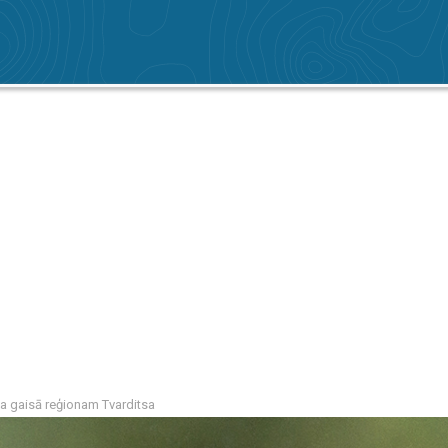
a gaisā reģionam Tvarditsa