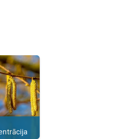
e pavasara ziedētāji. . .
ntrācija