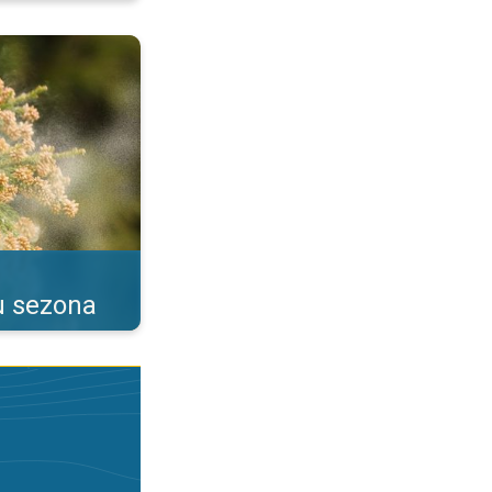
as alerģijas. . .
u sezona