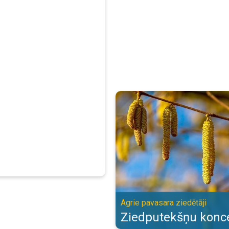
Ziedputekšņu koncentrācija. Agri
Agrie pavasara ziedētāji
Ziedputekšņu konce