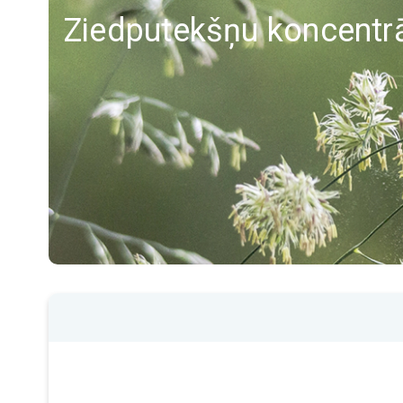
Ziedputekšņu koncentrā