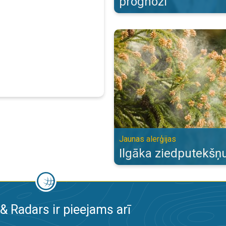
prognozi
Ilgāka ziedputekšņu sezona. Jaun
Jaunas alerģijas
Ilgāka ziedputekšņ
& Radars ir pieejams arī