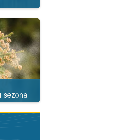
as alerģijas. . .
u sezona