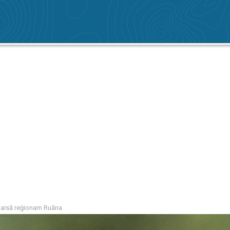
gaisā reģionam Ruāna