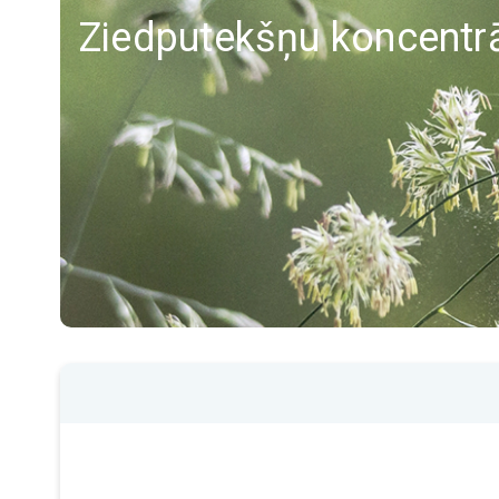
Ziedputekšņu koncentr