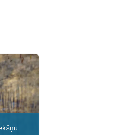
i. Aktīvs dzīvesveids. . .
tekšņu