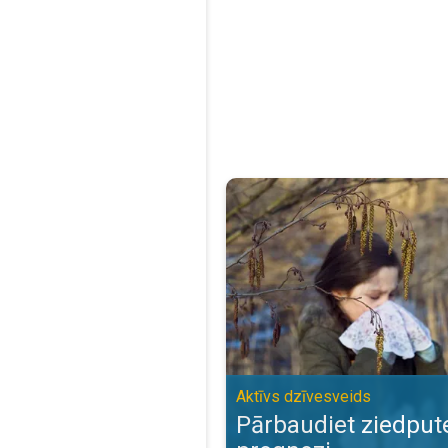
Pārbaudiet ziedputekšņu prognoz
Aktīvs dzīvesveids
Pārbaudiet ziedpu