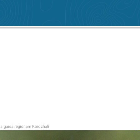
a gaisā reģionam Kardzhali