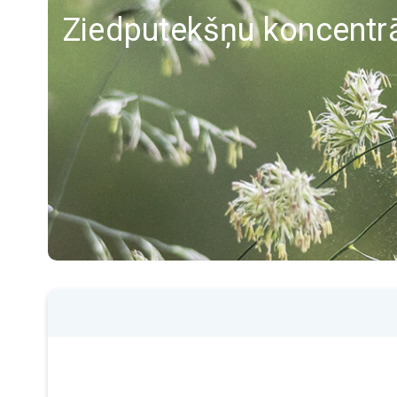
Ziedputekšņu koncentrā