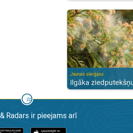
Ilgāka ziedputekšņu sezona. Jaun
Jaunas alerģijas
Ilgāka ziedputekšņ
& Radars ir pieejams arī