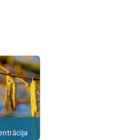
e pavasara ziedētāji. . .
ntrācija