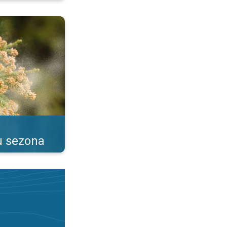
as alerģijas. . .
u sezona