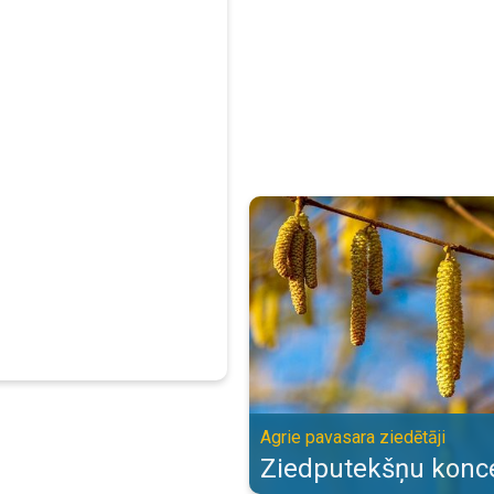
Ziedputekšņu koncentrācija. Agri
Agrie pavasara ziedētāji
Ziedputekšņu konce