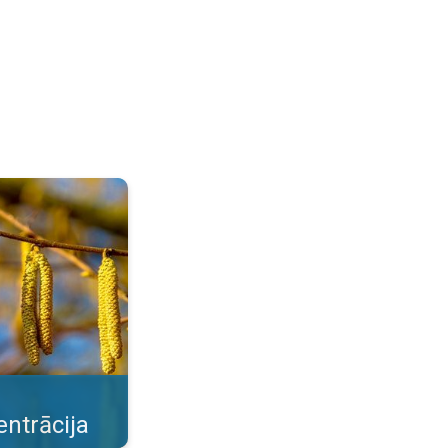
e pavasara ziedētāji. . .
ntrācija