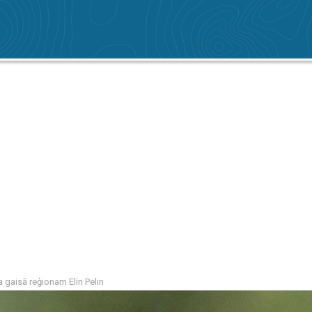
 gaisā reģionam Elin Pelin