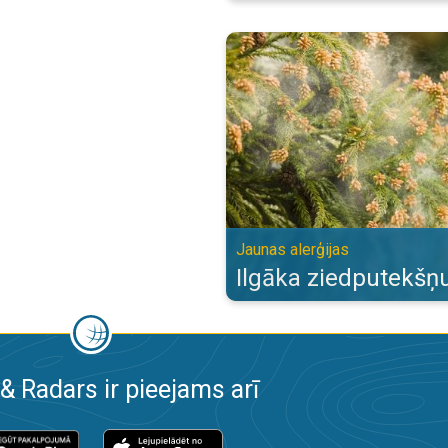
Ilgāka ziedputekšņu sezona. Jaun
Jaunas alerģijas
Ilgāka ziedputekšņ
& Radars ir pieejams arī