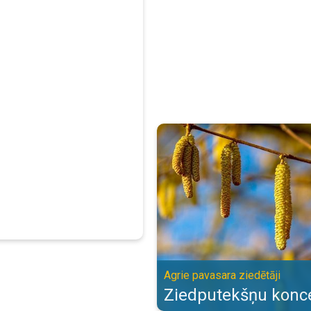
Ziedputekšņu koncentrācija. Agri
Agrie pavasara ziedētāji
Ziedputekšņu konce