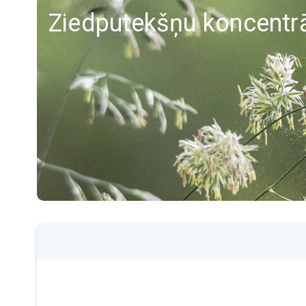
Ziedputekšņu koncentrā