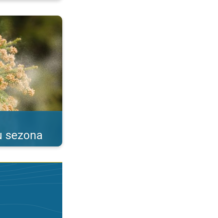
as alerģijas. . .
u sezona