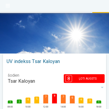
UV indekss Tsar Kaloyan
šodien
8
ĻOTI AUGSTS
Tsar Kaloyan
8
7
7
6
5
4
4
3
2
1
1
08:00
10:00
12:00
14:00
16:00
18:00