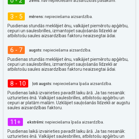
0 - 2
zems:
nav nepieciešami aizsardzības pasākumi.
3 - 5
mērens:
nepieciešama aizsardzība.
Pusdienas stundās meklējiet ēnu, valkājiet piemērotu apģērbu,
cepuri un saulesbrilles, izmantojiet sauļošanās līdzekli ar
atbilstošu saules aizsardzības faktoru neaizsegtai ādai.
6 - 7
augsts:
nepieciešama aizsardzība.
Pusdienas stundās meklējiet ēnu, valkājiet piemērotu apģērbu,
cepuri un saulesbrilles, izmantojiet sauļošanās līdzekli ar
atbilstošu saules aizsardzības faktoru neaizsegtai ādai.
8 - 10
ļoti augsts:
nepieciešama īpaša aizsardzība.
Pusdienas laikā izvairieties pavadīt laiku ārā. Ja tas nesanāk:
uzturieties ēnā. Valkājiet saulesbrilles, atbilstošu apģērbu un
cepuri ar platām malām. Uzklājiet sauļošanās līdzekli ar augstu
saules aizsardzības faktoru.
11+
ekstrēmi:
nepieciešama īpaša aizsardzība.
Pusdienas laikā izvairieties pavadīt laiku ārā. Ja tas nesanāk:
uzturieties ēnā. Valkājiet saulesbrilles, atbilstošu apģērbu un