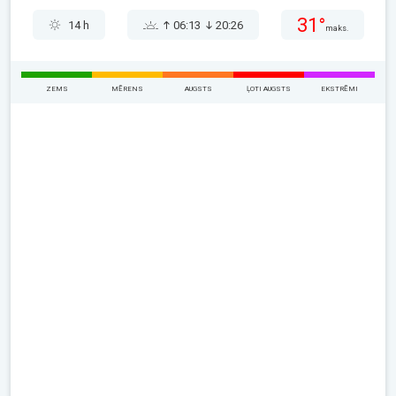
31°
14 h
06:13
20:26
maks.
ZEMS
MĒRENS
AUGSTS
ĻOTI AUGSTS
EKSTRĒMI