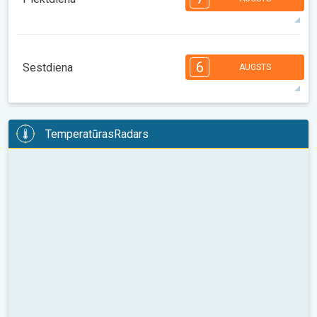
29°
5 h
06:17
20:21
maks.
7
7
7
6
5
4
4
2
2
1
1
6
Sestdiena
AUGSTS
08:00
10:00
12:00
14:00
16:00
18:00
28°
14 h
06:18
20:20
maks.
6
6
6
6
5
4
4
3
2
2
1
TemperatūrasRadars
08:00
10:00
12:00
14:00
16:00
18:00
28°
13 h
06:19
20:19
maks.