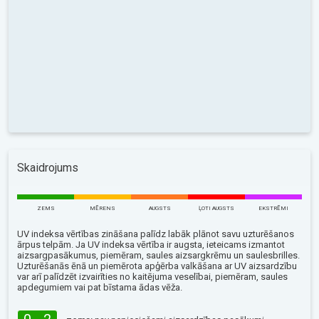
Skaidrojums
ZEMS
MĒRENS
AUGSTS
ĻOTI AUGSTS
EKSTRĒMI
UV indeksa vērtības zināšana palīdz labāk plānot savu uzturēšanos
ārpus telpām. Ja UV indeksa vērtība ir augsta, ieteicams izmantot
aizsargpasākumus, piemēram, saules aizsargkrēmu un saulesbrilles.
Uzturēšanās ēnā un piemērota apģērba valkāšana ar UV aizsardzību
var arī palīdzēt izvairīties no kaitējuma veselībai, piemēram, saules
apdegumiem vai pat bīstama ādas vēža.