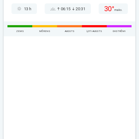
30°
13 h
06:15
20:31
maks.
ZEMS
MĒRENS
AUGSTS
ĻOTI AUGSTS
EKSTRĒMI