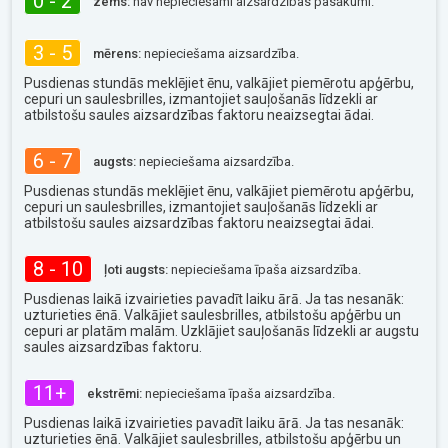
0 - 2
zems:
nav nepieciešami aizsardzības pasākumi.
3 - 5
mērens:
nepieciešama aizsardzība.
Pusdienas stundās meklējiet ēnu, valkājiet piemērotu apģērbu,
cepuri un saulesbrilles, izmantojiet sauļošanās līdzekli ar
atbilstošu saules aizsardzības faktoru neaizsegtai ādai.
6 - 7
augsts:
nepieciešama aizsardzība.
Pusdienas stundās meklējiet ēnu, valkājiet piemērotu apģērbu,
cepuri un saulesbrilles, izmantojiet sauļošanās līdzekli ar
atbilstošu saules aizsardzības faktoru neaizsegtai ādai.
8 - 10
ļoti augsts:
nepieciešama īpaša aizsardzība.
Pusdienas laikā izvairieties pavadīt laiku ārā. Ja tas nesanāk:
uzturieties ēnā. Valkājiet saulesbrilles, atbilstošu apģērbu un
cepuri ar platām malām. Uzklājiet sauļošanās līdzekli ar augstu
saules aizsardzības faktoru.
11+
ekstrēmi:
nepieciešama īpaša aizsardzība.
Pusdienas laikā izvairieties pavadīt laiku ārā. Ja tas nesanāk:
uzturieties ēnā. Valkājiet saulesbrilles, atbilstošu apģērbu un