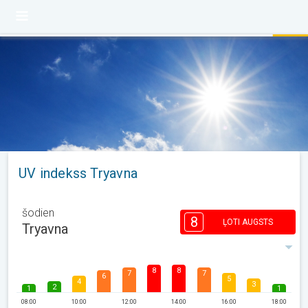
UV indekss Tryavna
šodien
8
ĻOTI AUGSTS
Tryavna
8
8
7
7
6
5
4
3
2
1
1
08:00
10:00
12:00
14:00
16:00
18:00