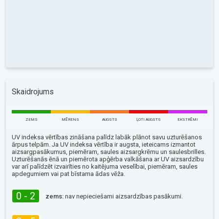
Skaidrojums
ZEMS
MĒRENS
AUGSTS
ĻOTI AUGSTS
EKSTRĒMI
UV indeksa vērtības zināšana palīdz labāk plānot savu uzturēšanos
ārpus telpām. Ja UV indeksa vērtība ir augsta, ieteicams izmantot
aizsargpasākumus, piemēram, saules aizsargkrēmu un saulesbrilles.
Uzturēšanās ēnā un piemērota apģērba valkāšana ar UV aizsardzību
var arī palīdzēt izvairīties no kaitējuma veselībai, piemēram, saules
apdegumiem vai pat bīstama ādas vēža.
0 - 2
zems:
nav nepieciešami aizsardzības pasākumi.