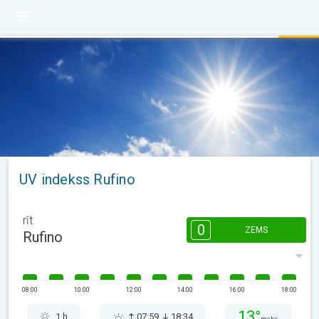
UV indekss Rufino
rīt
0
ZEMS
Rufino
08:00
10:00
12:00
14:00
16:00
18:00
13°
1 h
07:59
18:34