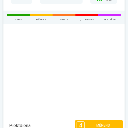
maks.
ZEMS
MĒRENS
AUGSTS
ĻOTI AUGSTS
EKSTRĒMI
4
Piektdiena
MĒRENS