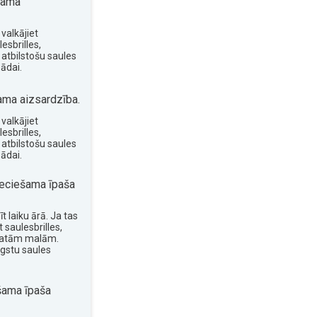
šama
valkājiet
esbrilles,
 atbilstošu saules
ādai.
ma aizsardzība.
valkājiet
esbrilles,
 atbilstošu saules
ādai.
eciešama īpaša
t laiku ārā. Ja tas
 saulesbrilles,
platām malām.
ugstu saules
šama īpaša