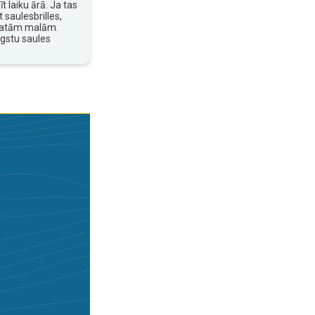
t laiku ārā. Ja tas
 saulesbrilles,
platām malām.
ugstu saules