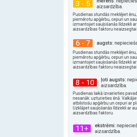
mērens:
nepiecie
3 - 5
aizsardzība.
Pusdienas stundās meklējiet ēnu, 
piemērotu apģērbu, cepuri un saul
izmantojiet sauļošanās līdzekli ar
aizsardzības faktoru neaizsegtai 
6 - 7
augsts:
nepiecieša
Pusdienas stundās meklējiet ēnu, 
piemērotu apģērbu, cepuri un saul
izmantojiet sauļošanās līdzekli ar
aizsardzības faktoru neaizsegtai 
ļoti augsts:
nepi
8 - 10
aizsardzība.
Pusdienas laikā izvairieties pavadī
nesanāk: uzturieties ēnā. Valkājiet
atbilstošu apģērbu un cepuri ar 
Uzklājiet sauļošanās līdzekli ar a
aizsardzības faktoru.
ekstrēmi:
nepiecie
11+
aizsardzība.