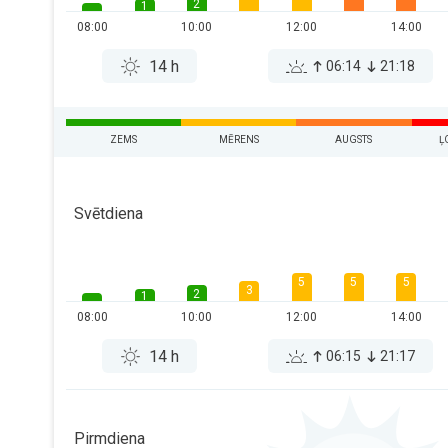
2
1
08:00
10:00
12:00
14:00
14 h
06:14
21:18
ZEMS
MĒRENS
AUGSTS
Ļ
Svētdiena
5
5
5
3
2
1
08:00
10:00
12:00
14:00
14 h
06:15
21:17
Pirmdiena