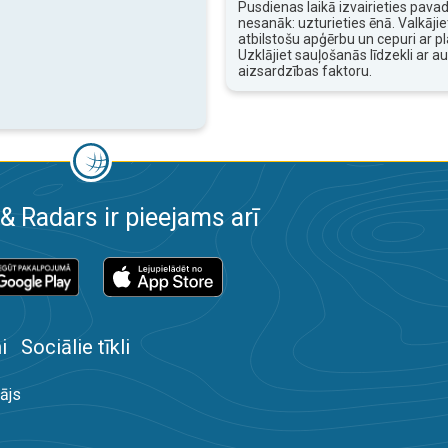
Pusdienas laikā izvairieties pavadī
nesanāk: uzturieties ēnā. Valkājiet
atbilstošu apģērbu un cepuri ar 
Uzklājiet sauļošanās līdzekli ar a
aizsardzības faktoru.
& Radars ir pieejams arī
i
Sociālie tīkli
ājs