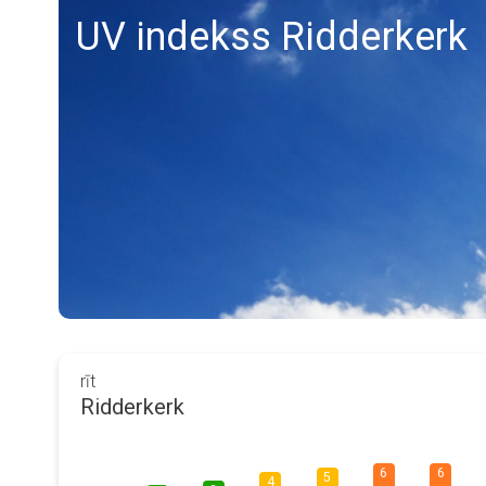
UV indekss Ridderkerk
rīt
Ridderkerk
6
6
5
4