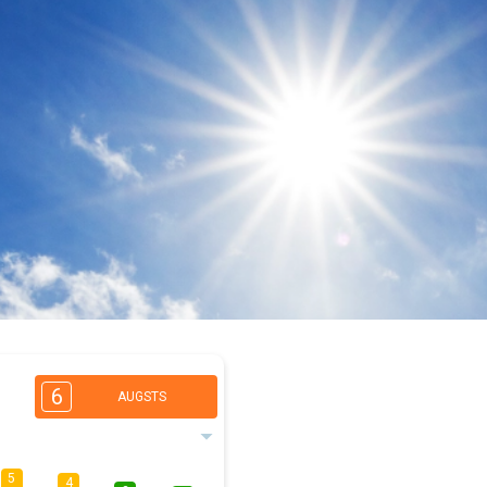
6
AUGSTS
5
4