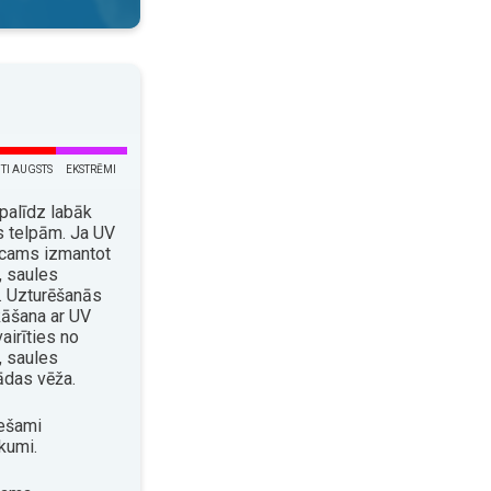
TI AUGSTS
EKSTRĒMI
palīdz labāk
s telpām. Ja UV
eicams izmantot
 saules
. Uzturēšanās
kāšana ar UV
airīties no
, saules
ādas vēža.
ešami
kumi.