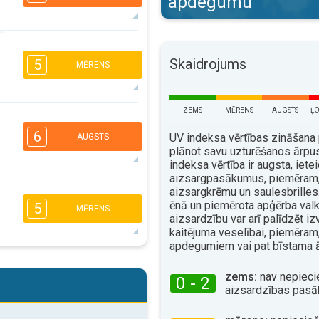
apdegumu
5
4
3
2
Skaidrojums
5
MĒRENS
16:00
18:00
25°
maks.
ZEMS
MĒRENS
AUGSTS
ĻO
5
4
3
1
6
UV indeksa vērtības zināšana 
AUGSTS
16:00
18:00
plānot savu uzturēšanos ārpu
24°
indeksa vērtība ir augsta, iet
maks.
aizsargpasākumus, piemēram,
5
aizsargkrēmu un saulesbrilles
4
3
2
ēnā un piemērota apģērba val
5
MĒRENS
16:00
18:00
aizsardzību var arī palīdzēt izv
kaitējuma veselībai, piemēram
26°
maks.
apdegumiem vai pat bīstama 
5
4
3
2
zems:
nav nepieci
0 - 2
16:00
18:00
aizsardzības pasā
33°
maks.