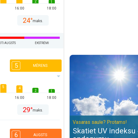
2
1
16:00
18:00
24°
maks.
OTI AUGSTS
EKSTRĒMI
Skatiet UV indeksu - novērsiet 
5
MĒRENS
5
4
2
1
16:00
18:00
29°
maks.
Vasaras saule? Protams!
Skatiet UV indeksu 
6
AUGSTS