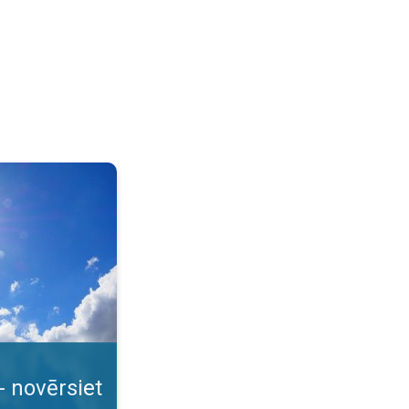
apdegumu. Vasaras saule? Protams!. . .
- novērsiet