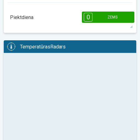
2
2
1
08:00
10:00
12:00
14:00
16:00
18:00
0
Piektdiena
ZEMS
9°
3 h
07:56
18:33
maks.
08:00
10:00
12:00
14:00
16:00
18:00
TemperatūrasRadars
10°
0 h
07:55
18:33
maks.