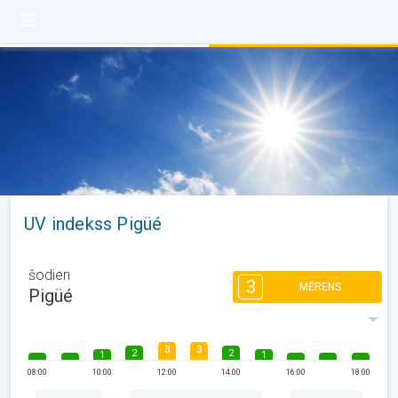
UV indekss Pigüé
šodien
3
MĒRENS
Pigüé
3
3
2
2
1
1
08:00
10:00
12:00
14:00
16:00
18:00