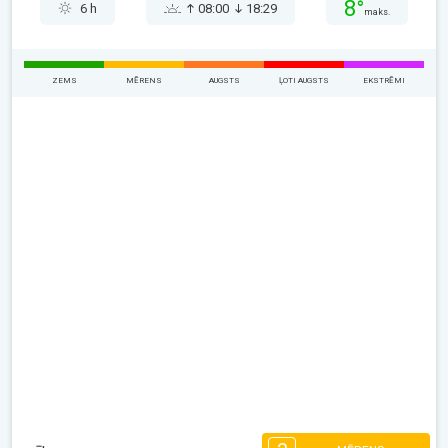
8°
6 h
08:00
18:29
maks.
ZEMS
MĒRENS
AUGSTS
ĻOTI AUGSTS
EKSTRĒMI