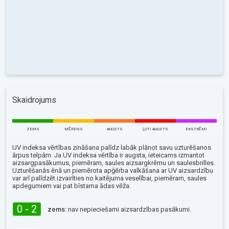
Skaidrojums
ZEMS
MĒRENS
AUGSTS
ĻOTI AUGSTS
EKSTRĒMI
UV indeksa vērtības zināšana palīdz labāk plānot savu uzturēšanos
ārpus telpām. Ja UV indeksa vērtība ir augsta, ieteicams izmantot
aizsargpasākumus, piemēram, saules aizsargkrēmu un saulesbrilles.
Uzturēšanās ēnā un piemērota apģērba valkāšana ar UV aizsardzību
var arī palīdzēt izvairīties no kaitējuma veselībai, piemēram, saules
apdegumiem vai pat bīstama ādas vēža.
0 - 2
zems:
nav nepieciešami aizsardzības pasākumi.