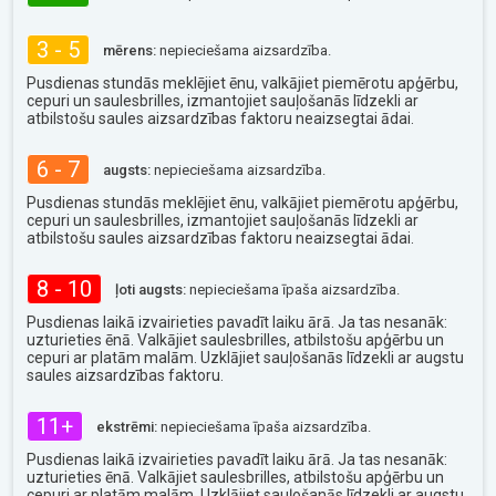
3 - 5
mērens:
nepieciešama aizsardzība.
Pusdienas stundās meklējiet ēnu, valkājiet piemērotu apģērbu,
cepuri un saulesbrilles, izmantojiet sauļošanās līdzekli ar
atbilstošu saules aizsardzības faktoru neaizsegtai ādai.
6 - 7
augsts:
nepieciešama aizsardzība.
Pusdienas stundās meklējiet ēnu, valkājiet piemērotu apģērbu,
cepuri un saulesbrilles, izmantojiet sauļošanās līdzekli ar
atbilstošu saules aizsardzības faktoru neaizsegtai ādai.
8 - 10
ļoti augsts:
nepieciešama īpaša aizsardzība.
Pusdienas laikā izvairieties pavadīt laiku ārā. Ja tas nesanāk:
uzturieties ēnā. Valkājiet saulesbrilles, atbilstošu apģērbu un
cepuri ar platām malām. Uzklājiet sauļošanās līdzekli ar augstu
saules aizsardzības faktoru.
11+
ekstrēmi:
nepieciešama īpaša aizsardzība.
Pusdienas laikā izvairieties pavadīt laiku ārā. Ja tas nesanāk:
uzturieties ēnā. Valkājiet saulesbrilles, atbilstošu apģērbu un
cepuri ar platām malām. Uzklājiet sauļošanās līdzekli ar augstu