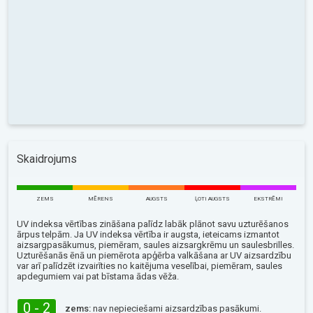
Skaidrojums
ZEMS
MĒRENS
AUGSTS
ĻOTI AUGSTS
EKSTRĒMI
UV indeksa vērtības zināšana palīdz labāk plānot savu uzturēšanos
ārpus telpām. Ja UV indeksa vērtība ir augsta, ieteicams izmantot
aizsargpasākumus, piemēram, saules aizsargkrēmu un saulesbrilles.
Uzturēšanās ēnā un piemērota apģērba valkāšana ar UV aizsardzību
var arī palīdzēt izvairīties no kaitējuma veselībai, piemēram, saules
apdegumiem vai pat bīstama ādas vēža.
0 - 2
zems:
nav nepieciešami aizsardzības pasākumi.