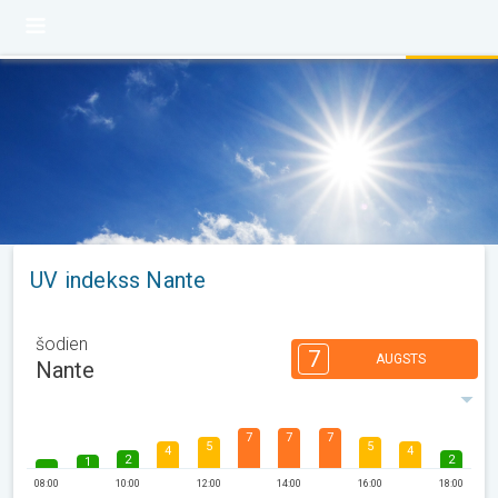
UV indekss Nante
šodien
7
AUGSTS
Nante
7
7
7
5
5
4
4
2
2
1
08:00
10:00
12:00
14:00
16:00
18:00