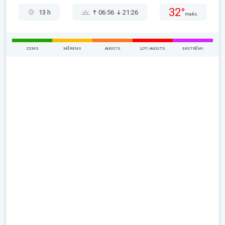
32°
13 h
06:56
21:26
maks.
ZEMS
MĒRENS
AUGSTS
ĻOTI AUGSTS
EKSTRĒMI