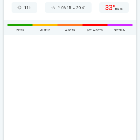
33°
11 h
06:15
20:41
maks.
ZEMS
MĒRENS
AUGSTS
ĻOTI AUGSTS
EKSTRĒMI