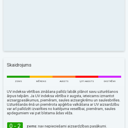
Skaidrojums
ZEMS
MĒRENS
AUGSTS
ĻOTI AUGSTS
EKSTRĒMI
UV indeksa vērtības zināšana palīdz labāk plānot savu uzturēšanos
ārpus telpām. Ja UV indeksa vērtība ir augsta, ieteicams izmantot
aizsargpasākumus, piemēram, saules aizsargkrēmu un saulesbrilles.
Uzturēšanās ēnā un piemērota apģērba valkāšana ar UV aizsardzību
var arī palīdzēt izvairīties no kaitējuma veselībai, piemēram, saules
apdegumiem vai pat bīstama ādas vēža.
0 - 2
zems:
nav nepieciešami aizsardzības pasākumi.