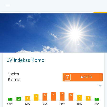
UV indekss Komo
šodien
7
AUGSTS
Komo
7
7
6
6
5
4
3
3
2
1
1
08:00
10:00
12:00
14:00
16:00
18:00