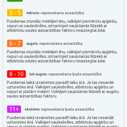
3 - 5
mērens:
nepieciešama aizsardzība.
Pusdienas stundās meklējiet ēnu, valkājiet piemērotu apģērbu,
cepuri un saulesbrilles, izmantojiet sauļošanās līdzekli ar
atbilstošu saules aizsardzības faktoru neaizsegtai ādai.
6 - 7
augsts:
nepieciešama aizsardzība.
Pusdienas stundās meklējiet ēnu, valkājiet piemērotu apģērbu,
cepuri un saulesbrilles, izmantojiet sauļošanās līdzekli ar
atbilstošu saules aizsardzības faktoru neaizsegtai ādai.
8 - 10
ļoti augsts:
nepieciešama īpaša aizsardzība.
Pusdienas laikā izvairieties pavadīt laiku ārā. Ja tas nesanāk:
uzturieties ēnā. Valkājiet saulesbrilles, atbilstošu apģērbu un
cepuri ar platām malām. Uzklājiet sauļošanās līdzekli ar augstu
saules aizsardzības faktoru.
11+
ekstrēmi:
nepieciešama īpaša aizsardzība.
Pusdienas laikā izvairieties pavadīt laiku ārā. Ja tas nesanāk:
uzturieties ēnā. Valkājiet saulesbrilles, atbilstošu apģērbu un
cepuri ar platām malām. Uzklājiet sauļošanās līdzekli ar augstu