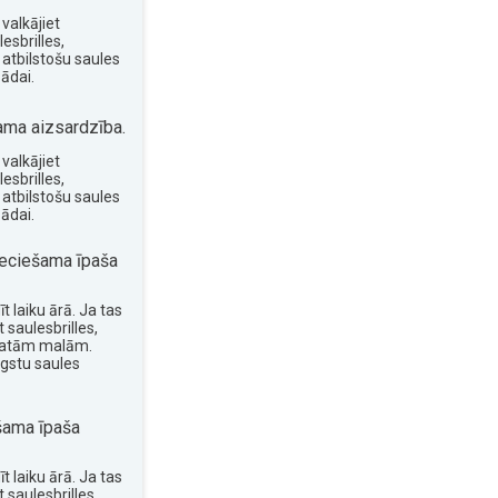
valkājiet
esbrilles,
 atbilstošu saules
ādai.
ma aizsardzība.
valkājiet
esbrilles,
 atbilstošu saules
ādai.
eciešama īpaša
t laiku ārā. Ja tas
 saulesbrilles,
platām malām.
ugstu saules
šama īpaša
t laiku ārā. Ja tas
 saulesbrilles,