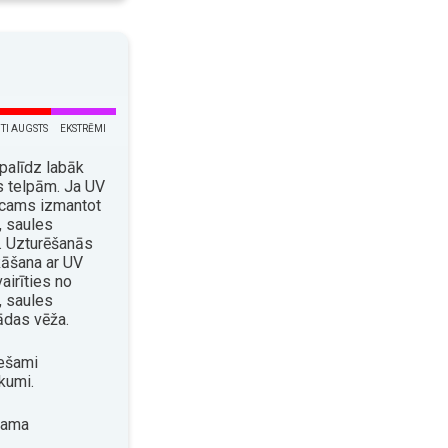
TI AUGSTS
EKSTRĒMI
palīdz labāk
s telpām. Ja UV
eicams izmantot
 saules
. Uzturēšanās
kāšana ar UV
airīties no
, saules
ādas vēža.
ešami
kumi.
šama