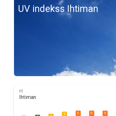
UV indekss Ihtiman
rīt
Ihtiman
6
6
6
5