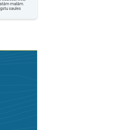
platām malām.
ugstu saules