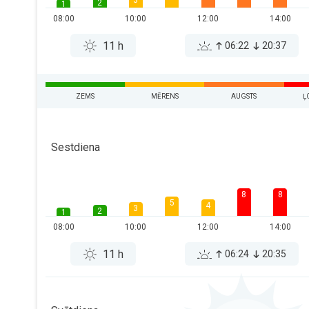
3
2
1
08:00
10:00
12:00
14:00
11 h
06:22
20:37
ZEMS
MĒRENS
AUGSTS
Ļ
Sestdiena
8
8
5
4
3
2
1
08:00
10:00
12:00
14:00
11 h
06:24
20:35