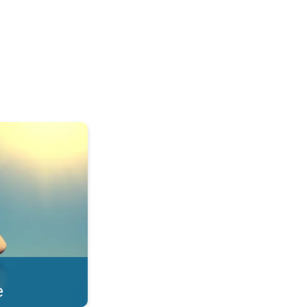
saulē. . .
e