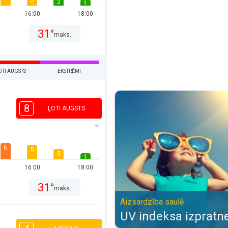
3
2
1
16:00
18:00
31°
maks.
OTI AUGSTS
EKSTRĒMI
UV indeksa izpratne. Aizsardzība 
8
ĻOTI AUGSTS
6
5
3
1
16:00
18:00
31°
maks.
Aizsardzība saulē
UV indeksa izpratn