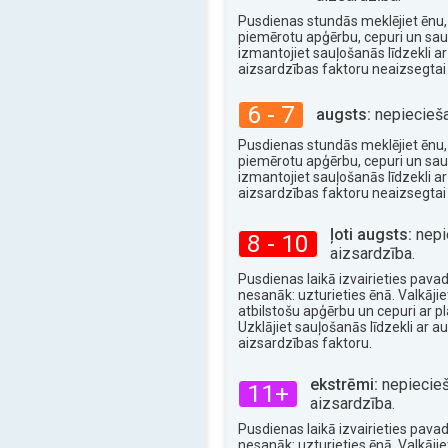
32°
maks.
Pusdienas stundās meklējiet ēnu, 
piemērotu apģērbu, cepuri un saul
izmantojiet sauļošanās līdzekli ar
aizsardzības faktoru neaizsegtai 
6 - 7
augsts:
nepiecieša
Pusdienas stundās meklējiet ēnu, 
piemērotu apģērbu, cepuri un saul
izmantojiet sauļošanās līdzekli ar
aizsardzības faktoru neaizsegtai 
ļoti augsts:
nepi
8 - 10
aizsardzība.
Pusdienas laikā izvairieties pavadī
nesanāk: uzturieties ēnā. Valkājiet
atbilstošu apģērbu un cepuri ar 
Uzklājiet sauļošanās līdzekli ar a
aizsardzības faktoru.
ekstrēmi:
nepiecie
11+
aizsardzība.
Pusdienas laikā izvairieties pavadī
nesanāk: uzturieties ēnā. Valkājiet