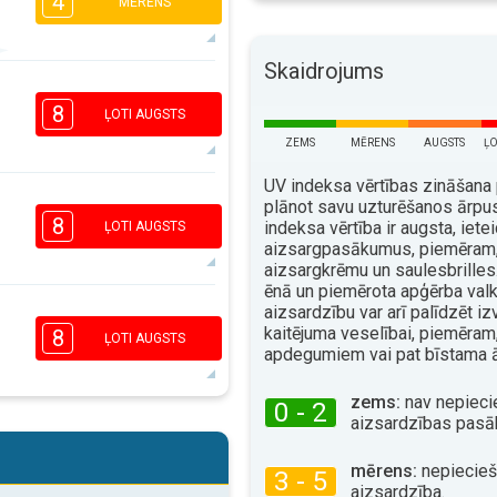
4
MĒRENS
Skaidrojums
3
2
1
1
8
16:00
18:00
ĻOTI AUGSTS
ZEMS
MĒRENS
AUGSTS
ĻO
28°
maks.
UV indeksa vērtības zināšana 
6
plānot savu uzturēšanos ārpu
5
3
1
8
indeksa vērtība ir augsta, iet
ĻOTI AUGSTS
16:00
18:00
aizsargpasākumus, piemēram,
aizsargkrēmu un saulesbrilles
30°
ēnā un piemērota apģērba val
maks.
aizsardzību var arī palīdzēt izv
6
5
3
2
kaitējuma veselībai, piemēram
8
ĻOTI AUGSTS
apdegumiem vai pat bīstama 
16:00
18:00
31°
zems:
nav nepieci
maks.
0 - 2
aizsardzības pasā
6
5
3
2
16:00
18:00
mērens:
nepiecie
3 - 5
aizsardzība.