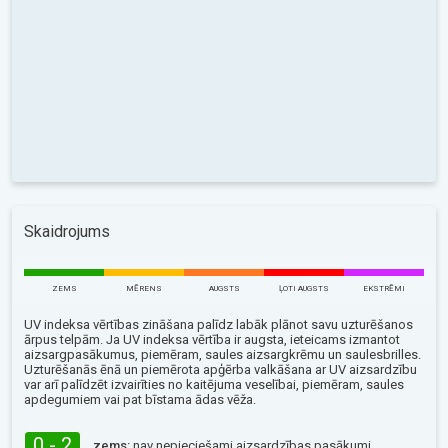
Skaidrojums
ZEMS
MĒRENS
AUGSTS
ĻOTI AUGSTS
EKSTRĒMI
UV indeksa vērtības zināšana palīdz labāk plānot savu uzturēšanos
ārpus telpām. Ja UV indeksa vērtība ir augsta, ieteicams izmantot
aizsargpasākumus, piemēram, saules aizsargkrēmu un saulesbrilles.
Uzturēšanās ēnā un piemērota apģērba valkāšana ar UV aizsardzību
var arī palīdzēt izvairīties no kaitējuma veselībai, piemēram, saules
apdegumiem vai pat bīstama ādas vēža.
0 - 2
zems:
nav nepieciešami aizsardzības pasākumi.