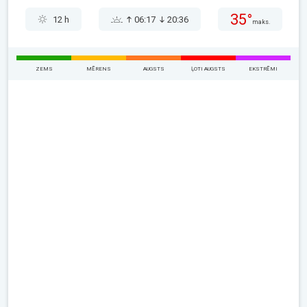
35°
12 h
06:17
20:36
maks.
ZEMS
MĒRENS
AUGSTS
ĻOTI AUGSTS
EKSTRĒMI