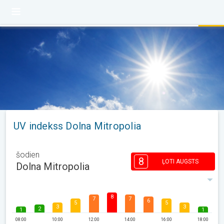
UV indekss Dolna Mitropolia
šodien
8
ĻOTI AUGSTS
Dolna Mitropolia
8
7
7
6
5
5
3
3
2
1
1
08:00
10:00
12:00
14:00
16:00
18:00