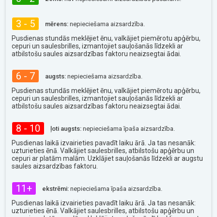
3 - 5
mērens:
nepieciešama aizsardzība.
Pusdienas stundās meklējiet ēnu, valkājiet piemērotu apģērbu,
cepuri un saulesbrilles, izmantojiet sauļošanās līdzekli ar
atbilstošu saules aizsardzības faktoru neaizsegtai ādai.
6 - 7
augsts:
nepieciešama aizsardzība.
Pusdienas stundās meklējiet ēnu, valkājiet piemērotu apģērbu,
cepuri un saulesbrilles, izmantojiet sauļošanās līdzekli ar
atbilstošu saules aizsardzības faktoru neaizsegtai ādai.
8 - 10
ļoti augsts:
nepieciešama īpaša aizsardzība.
Pusdienas laikā izvairieties pavadīt laiku ārā. Ja tas nesanāk:
uzturieties ēnā. Valkājiet saulesbrilles, atbilstošu apģērbu un
cepuri ar platām malām. Uzklājiet sauļošanās līdzekli ar augstu
saules aizsardzības faktoru.
11+
ekstrēmi:
nepieciešama īpaša aizsardzība.
Pusdienas laikā izvairieties pavadīt laiku ārā. Ja tas nesanāk:
uzturieties ēnā. Valkājiet saulesbrilles, atbilstošu apģērbu un