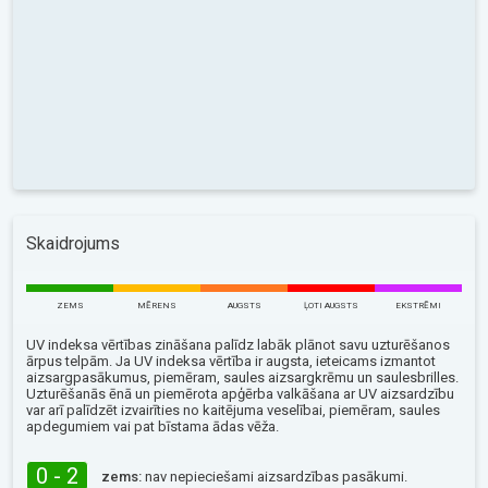
Skaidrojums
ZEMS
MĒRENS
AUGSTS
ĻOTI AUGSTS
EKSTRĒMI
UV indeksa vērtības zināšana palīdz labāk plānot savu uzturēšanos
ārpus telpām. Ja UV indeksa vērtība ir augsta, ieteicams izmantot
aizsargpasākumus, piemēram, saules aizsargkrēmu un saulesbrilles.
Uzturēšanās ēnā un piemērota apģērba valkāšana ar UV aizsardzību
var arī palīdzēt izvairīties no kaitējuma veselībai, piemēram, saules
apdegumiem vai pat bīstama ādas vēža.
0 - 2
zems:
nav nepieciešami aizsardzības pasākumi.