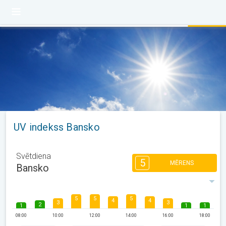
UV indekss Bansko
Svētdiena
5
MĒRENS
Bansko
5
5
5
4
4
3
3
2
1
1
1
08:00
10:00
12:00
14:00
16:00
18:00