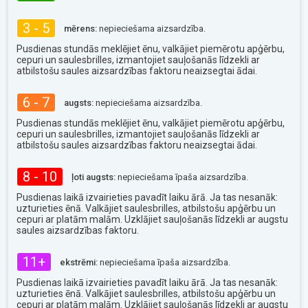
3 - 5
mērens:
nepieciešama aizsardzība.
Pusdienas stundās meklējiet ēnu, valkājiet piemērotu apģērbu,
cepuri un saulesbrilles, izmantojiet sauļošanās līdzekli ar
atbilstošu saules aizsardzības faktoru neaizsegtai ādai.
6 - 7
augsts:
nepieciešama aizsardzība.
Pusdienas stundās meklējiet ēnu, valkājiet piemērotu apģērbu,
cepuri un saulesbrilles, izmantojiet sauļošanās līdzekli ar
atbilstošu saules aizsardzības faktoru neaizsegtai ādai.
8 - 10
ļoti augsts:
nepieciešama īpaša aizsardzība.
Pusdienas laikā izvairieties pavadīt laiku ārā. Ja tas nesanāk:
uzturieties ēnā. Valkājiet saulesbrilles, atbilstošu apģērbu un
cepuri ar platām malām. Uzklājiet sauļošanās līdzekli ar augstu
saules aizsardzības faktoru.
11+
ekstrēmi:
nepieciešama īpaša aizsardzība.
Pusdienas laikā izvairieties pavadīt laiku ārā. Ja tas nesanāk:
uzturieties ēnā. Valkājiet saulesbrilles, atbilstošu apģērbu un
cepuri ar platām malām. Uzklājiet sauļošanās līdzekli ar augstu