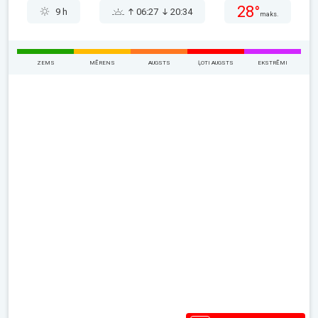
28°
9 h
06:27
20:34
maks.
ZEMS
MĒRENS
AUGSTS
ĻOTI AUGSTS
EKSTRĒMI