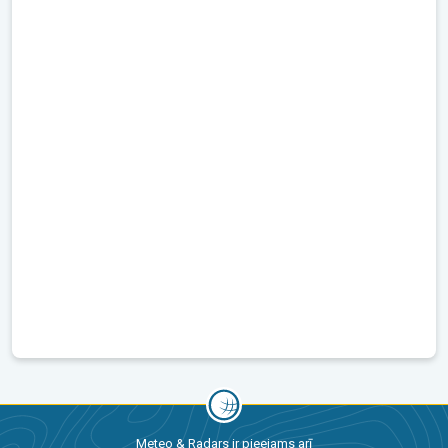
Meteo & Radars ir pieejams arī