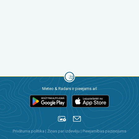
Meteo & Radars ir pieejams arī
Privātuma politika
|
Ziņas par izdevēju
|
Pieejamības paziņojums