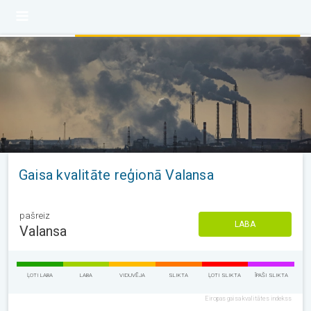
Gaisa kvalitāte reģionā Valansa
pašreiz
LABA
Valansa
ĻOTI LABA
LABA
VIDUVĒJA
SLIKTA
ĻOTI SLIKTA
ĪPAŠI SLIKTA
Eiropas gaisa kvalitātes indekss