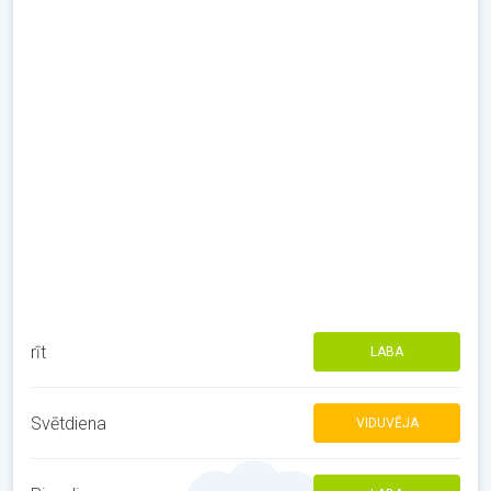
rīt
LABA
Svētdiena
VIDUVĒJA