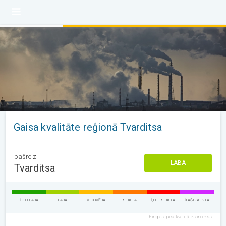
Gaisa kvalitāte reģionā Tvarditsa
pašreiz
LABA
Tvarditsa
ĻOTI LABA
LABA
VIDUVĒJA
SLIKTA
ĻOTI SLIKTA
ĪPAŠI SLIKTA
Eiropas gaisa kvalitātes indekss