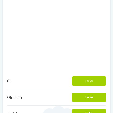
rīt
LABA
Otrdiena
LABA