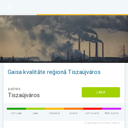
Gaisa kvalitāte reģionā Tiszaújváros
pašreiz
LABA
Tiszaújváros
ĻOTI LABA
LABA
VIDUVĒJA
SLIKTA
ĻOTI SLIKTA
ĪPAŠI SLIKTA
Eiropas gaisa kvalitātes indekss