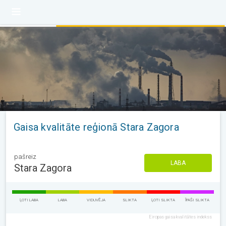
Gaisa kvalitāte reģionā Stara Zagora
pašreiz
LABA
Stara Zagora
ĻOTI LABA
LABA
VIDUVĒJA
SLIKTA
ĻOTI SLIKTA
ĪPAŠI SLIKTA
Eiropas gaisa kvalitātes indekss