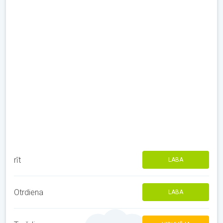
rīt
LABA
Otrdiena
LABA