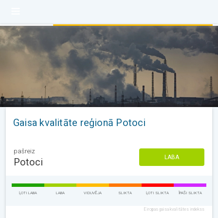
Gaisa kvalitāte reģionā Potoci
pašreiz
LABA
Potoci
ĻOTI LABA
LABA
VIDUVĒJA
SLIKTA
ĻOTI SLIKTA
ĪPAŠI SLIKTA
Eiropas gaisa kvalitātes indekss