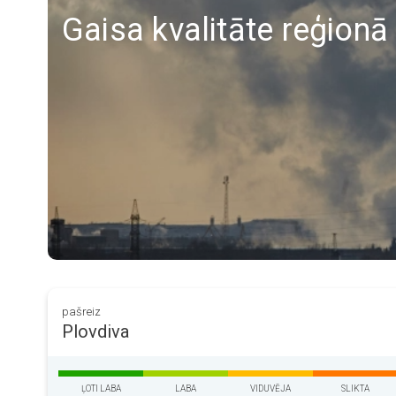
Gaisa kvalitāte reģionā
pašreiz
Plovdiva
ĻOTI LABA
LABA
VIDUVĒJA
SLIKTA