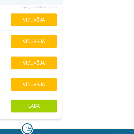
Eiropas gaisa kvalitātes indekss
VIDUVĒJA
VIDUVĒJA
VIDUVĒJA
VIDUVĒJA
LABA