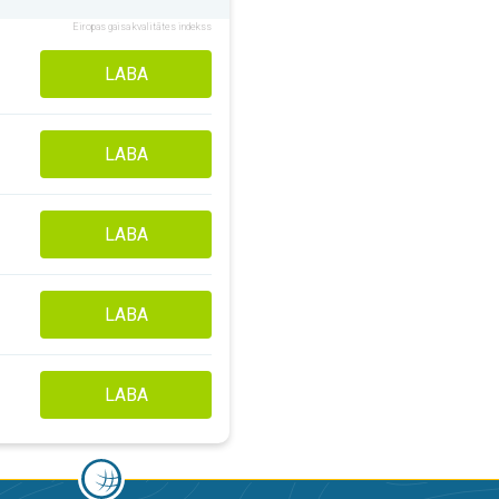
Eiropas gaisa kvalitātes indekss
LABA
LABA
LABA
LABA
LABA