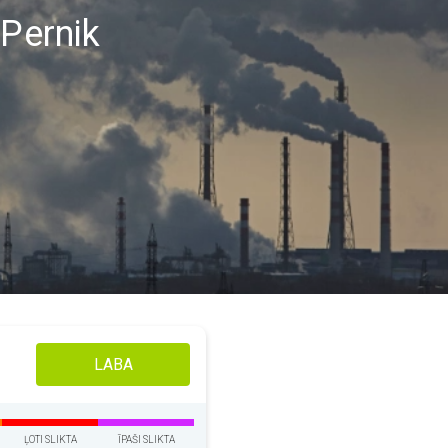
 Pernik
LABA
ĻOTI SLIKTA
ĪPAŠI SLIKTA