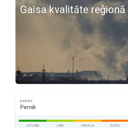
Gaisa kvalitāte reģionā
pašreiz
Pernik
ĻOTI LABA
LABA
VIDUVĒJA
SLIKTA