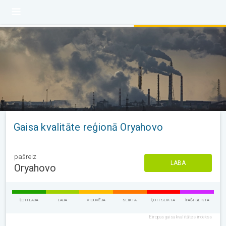
Gaisa kvalitāte reģionā Oryahovo
pašreiz
LABA
Oryahovo
ĻOTI LABA
LABA
VIDUVĒJA
SLIKTA
ĻOTI SLIKTA
ĪPAŠI SLIKTA
Eiropas gaisa kvalitātes indekss